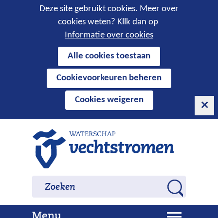
Cookies
Deze site gebruikt cookies. Meer over
cookies weten? Kllk dan op
toestaan?
Informatie over cookies
Hier
Alle cookies toestaan
kan
Cookievoorkeuren beheren
het
gebruik
Cookies weigeren
van
cookies
op
Ga
deze
naar
website
de
worden
inhoud
Zoeken
Zoeken
toegestaan
Z
of
o
geweigerd.
U
Menu