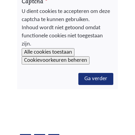
Captcha
*
U dient cookies te accepteren om deze
captcha te kunnen gebruiken.
C
Inhoud wordt niet getoond omdat
functionele cookies niet toegestaan
o
zijn.
o
H
Alle cookies toestaan
k
i
Cookievoorkeuren beheren
e
i
r
Ga verder
e
k
s
a
t
n
h
o
e
e
t
s
g