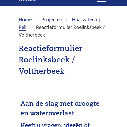
e
i
t
k
k
Home
Projecten
Haarvaten op
l
e
Peil
Reactieformulier Roelinksbeek /
a
Voltherbeek
p
n
p
Reactieformulier
e
Roelinksbeek /
n
Voltherbeek
Aan de slag met droogte
en wateroverlast
Heeft u vragen, ideeën of