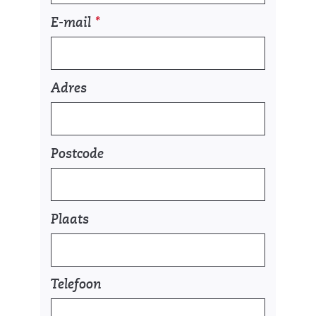
e
E-mail
*
g
e
v
e
Adres
n
s
Postcode
Plaats
Telefoon