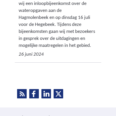
wij een inloopbijeenkomst over de
wateropgaven aan de
Hagmolenbeek en op dinsdag 16 juli
voor de Hegebeek. Tijdens deze
bijeenkomsten gaan wij met bezoekers
in gesprek over de uitdagingen en
mogelijke maatregelen in het gebied.
26 juni 2024
R
D
D
D
D
S
e
e
e
e
S
l
l
l
e
e
e