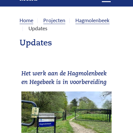
e
i
t
k
k
Home
Projecten
Hagmolenbeek
l
e
Updates
a
p
n
Updates
p
e
n
Het werk aan de Hagmolenbeek
en Hegebeek is in voorbereiding