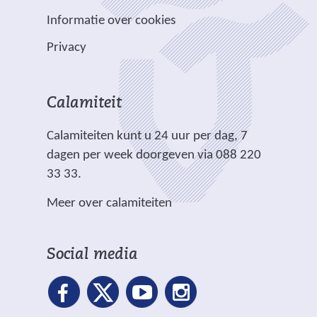
r
r
n
w
w
)
e
p
Informatie over cookies
a
e
e
e
l
n
b
b
Privacy
n
i
d
s
s
a
c
e
i
i
n
h
r
t
t
Calamiteit
d
t
e
e
e
e
.
Calamiteiten kunt u 24 uur per dag, 7
w
)
)
r
dagen per week doorgeven via 088 220
e
e
33 33.
b
w
s
Meer over calamiteiten
e
i
b
t
s
e
Social media
i
)
t
e