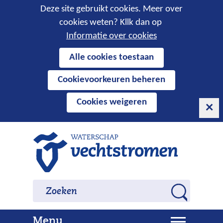
Cookies
Deze site gebruikt cookies. Meer over
cookies weten? Kllk dan op
toestaan?
Informatie over cookies
Hier
Alle cookies toestaan
kan
Cookievoorkeuren beheren
het
gebruik
Cookies weigeren
van
cookies
op
Ga
deze
naar
website
de
worden
inhoud
Zoeken
Zoeken
toegestaan
Z
of
o
geweigerd.
U
Menu