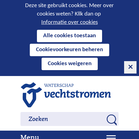
Cookies
Deze site gebruikt cookies. Meer over
cookies weten? Kllk dan op
toestaan?
Informatie over cookies
Hier
Alle cookies toestaan
kan
Cookievoorkeuren beheren
het
gebruik
Cookies weigeren
van
cookies
op
Ga
deze
naar
website
de
worden
inhoud
Zoeken
Zoeken
toegestaan
Z
of
o
geweigerd.
U
Menu