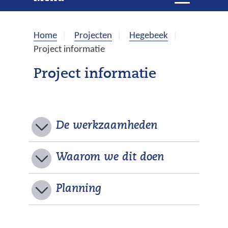
e
i
t
k
k
Home
Projecten
Hegebeek
l
e
Project informatie
a
p
n
Project informatie
p
e
n
De werkzaamheden
Waarom we dit doen
U
Planning
i