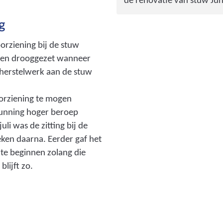
de renovatie van stuw Ju
g
rziening bij de stuw
en drooggezet wanneer
j herstelwerk aan de stuw
rziening te mogen
gunning hoger beroep
li was de zitting bij de
eken daarna. Eerder gaf het
e beginnen zolang die
blijft zo.