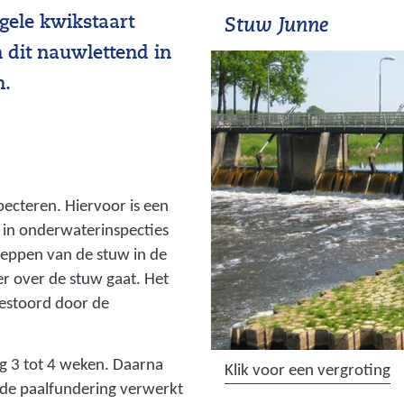
gele kwikstaart
Stuw Junne
 dit nauwlettend in
n.
ecteren. Hiervoor is een
s in onderwaterinspecties
leppen van de stuw in de
r over de stuw gaat. Het
gestoord door de
g 3 tot 4 weken. Daarna
(
Klik voor een vergroting
de paalfundering verwerkt
a