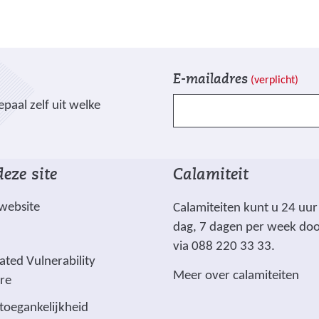
V
I
E-mailadres
(verplicht)
e
n
paal zelf uit welke
l
s
d
c
e
h
n
r
eze site
Calamiteit
g
i
e
j
 website
Calamiteiten kunt u 24 uur
m
v
dag, 7 dagen per week do
a
e
via 088 220 33 33.
r
n
ated Vulnerability
Meer over calamiteiten
k
ure
e
 toegankelijkheid