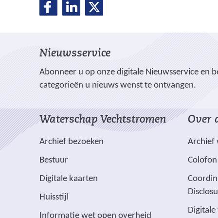
D
D
D
D
e
e
e
e
l
l
l
e
e
e
l
Nieuwsservice
n
n
n
o
o
o
e
Abonneer u op onze digitale Nieuwsservice en be
p
p
p
categorieën u nieuws wenst te ontvangen.
n
F
L
X
(
a
i
Waterschap Vechtstromen
Over d
v
c
n
e
e
k
Archief bezoeken
Archief
r
b
e
w
Bestuur
Colofon
o
d
i
o
I
(
Digitale kaarten
Coordin
j
k
n
v
Disclos
Huisstijl
(
(
s
e
Digitale
v
v
t
(
Informatie wet open overheid
r