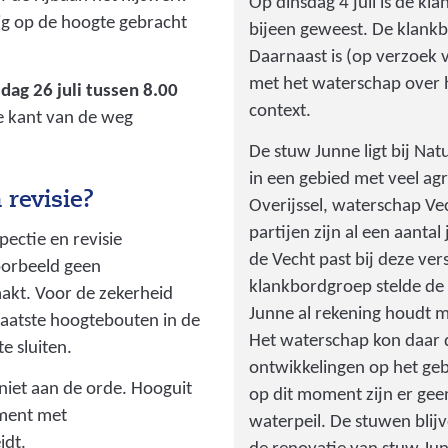
n
Op dinsdag 4 juli is de kl
dig op de hoogte gebracht
n
bijeen geweest. De klankb
e
Daarnaast is (op verzoek
)
met het waterschap over 
ag 26 juli tussen 8.00
context.
e kant van de weg
De stuw Junne ligt bij N
in een gebied met veel ag
 revisie?
Overijssel, waterschap V
partijen zijn al een aanta
ectie en revisie
de Vecht past bij deze ver
oorbeeld geen
klankbordgroep stelde de
akt. Voor de zekerheid
Junne al rekening houdt m
laatste hoogtebouten in de
Het waterschap kon daar d
e sluiten.
ontwikkelingen op het ge
 niet aan de orde. Hooguit
op dit moment zijn er ge
oment met
waterpeil. De stuwen blij
idt.