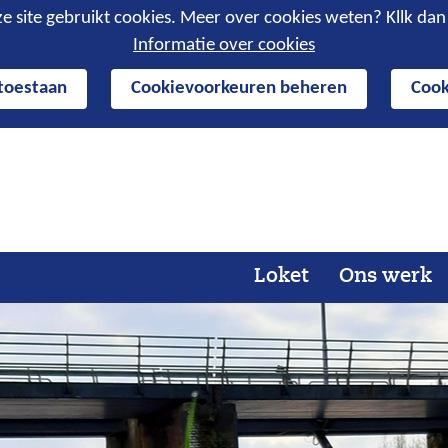
e site gebruikt cookies. Meer over cookies weten? Kllk da
Informatie over cookies
 toestaan
Cookievoorkeuren beheren
Cook
Ga
naar
de
inhoud
Loket
Ons werk