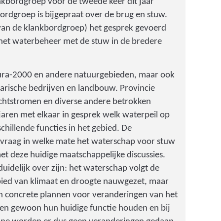
ankbordgroep voor de tweede keer dit jaar
ordgroep is bijgepraat over de brug en stuw.
 van de klankbordgroep) het gesprek gevoerd
het waterbeheer met de stuw in de bredere
atura-2000 en andere natuurgebieden, maar ook
rarische bedrijven en landbouw. Provincie
echtstromen en diverse andere betrokken
l jaren met elkaar in gesprek welk waterpeil op
schillende functies in het gebied. De
 vraag in welke mate het waterschap voor stuw
et deze huidige maatschappelijke discussies.
uidelijk over zijn: het waterschap volgt de
bied van klimaat en droogte nauwgezet, maar
en concrete plannen voor veranderingen van het
ven gewoon hun huidige functie houden en bij