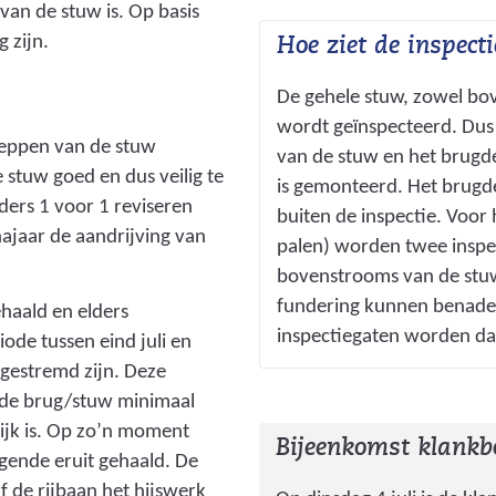
an de stuw is. Op basis
f
 zijn.
Hoe ziet de inspect
b
e
De gehele stuw, zowel bov
e
wordt geïnspecteerd. Dus
l
 kleppen van de stuw
van de stuw en het brugd
d
 stuw goed en dus veilig te
is gemonteerd. Het brugde
i
ders 1 voor 1 reviseren
buiten de inspectie. Voor
n
jaar de aandrijving van
palen) worden twee inspe
g
bovenstrooms van de stu
:
fundering kunnen benade
haald en elders
S
inspectiegaten worden da
ode tussen eind juli en
t
gestremd zijn. Deze
u
 de brug/stuw minimaal
w
ijk is. Op zo’n moment
J
Bijeenkomst klankb
lgende eruit gehaald. De
u
 de rijbaan het hijswerk