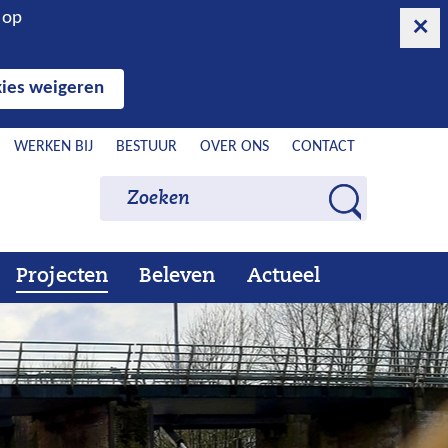
n op
ies weigeren
WERKEN BIJ
BESTUUR
OVER ONS
CONTACT
Zoeken
Zoeken
Z
o
e
Projecten
Beleven
Actueel
Ons
Uitklappen
Beleven
Uitklappen
Actueel
Uitklappen
k
werk
e
n