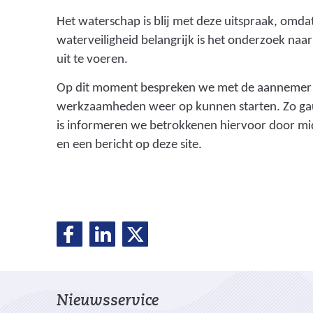
Het waterschap is blij met deze uitspraak, omda
waterveiligheid belangrijk is het onderzoek naa
uit te voeren.
Op dit moment bespreken we met de aannemer
werkzaamheden weer op kunnen starten. Zo gau
is informeren we betrokkenen hiervoor door mi
en een bericht op deze site.
D
D
D
D
e
e
e
e
l
l
l
e
e
e
l
Nieuwsservice
n
n
n