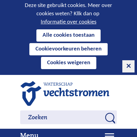
Cookies
Deze site gebruikt cookies. Meer over
cookies weten? Kllk dan op
toestaan?
Informatie over cookies
Hier
Alle cookies toestaan
kan
Cookievoorkeuren beheren
het
gebruik
Cookies weigeren
van
cookies
op
Ga
deze
naar
website
de
worden
inhoud
Zoeken
Zoeken
toegestaan
Z
of
o
geweigerd.
U
Menu