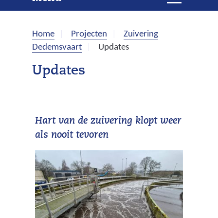
e
i
t
k
k
Home
Projecten
Zuivering
l
e
Dedemsvaart
Updates
a
p
n
Updates
p
e
n
Hart van de zuivering klopt weer
als nooit tevoren