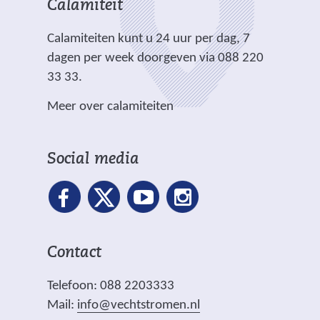
r
t
t
Calamiteit
d
t
e
e
e
e
.
Calamiteiten kunt u 24 uur per dag, 7
w
)
)
r
dagen per week doorgeven via 088 220
e
e
33 33.
b
w
s
Meer over calamiteiten
e
i
b
t
s
e
Social media
i
)
t
e
)
Contact
Telefoon: 088 2203333
Mail:
info@vechtstromen.nl