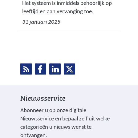
Het systeem is inmiddels behoorlijk op
leeftijd en aan vervanging toe.
31 januari 2025
R
D
D
D
D
S
e
e
e
e
S
l
l
l
e
e
e
l
Nieuwsservice
n
n
n
o
o
o
e
Abonneer u op onze digitale
p
p
p
Nieuwsservice en bepaal zelf uit welke
n
F
L
X
categorieën u nieuws wenst te
(
a
i
ontvangen.