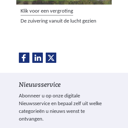
b
(
Klik voor een vergroting
e
a
De zuivering vanuit de lucht gezien
l
f
u
b
c
e
h
e
t
D
D
D
l
D
i
e
e
e
d
n
e
l
l
l
i
g
e
e
e
n
l
s
Nieuwsservice
n
n
n
g
t
o
o
o
e
:
Abonneer u op onze digitale
a
p
p
p
d
Nieuwsservice en bepaal zelf uit welke
n
n
F
L
X
r
categorieën u nieuws wenst te
k
(
a
i
o
ontvangen.
_
v
c
n
n