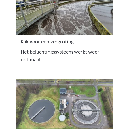
(
Klik voor een vergroting
a
Het beluchtingssysteem werkt weer
f
optimaal
b
e
e
l
d
i
n
g
: