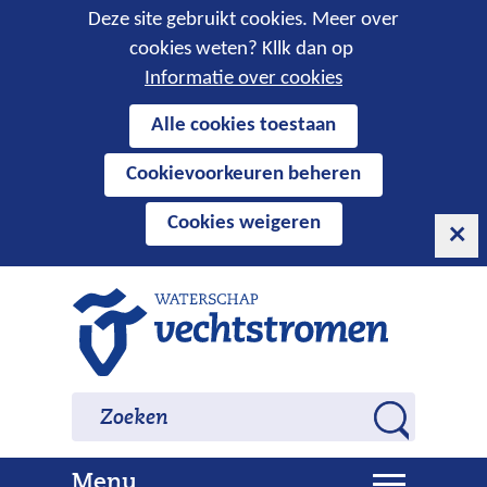
Cookies
Deze site gebruikt cookies. Meer over
cookies weten? Kllk dan op
toestaan?
Informatie over cookies
Hier
Alle cookies toestaan
kan
Cookievoorkeuren beheren
het
gebruik
Cookies weigeren
van
cookies
op
Ga
deze
naar
website
de
worden
inhoud
Zoeken
Zoeken
toegestaan
Z
of
o
geweigerd.
U
Menu