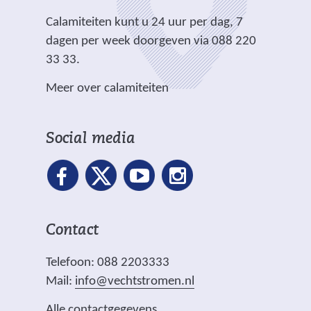
d
t
e
e
e
e
.
Calamiteiten kunt u 24 uur per dag, 7
w
)
)
r
dagen per week doorgeven via 088 220
e
e
33 33.
b
w
s
Meer over calamiteiten
e
i
b
t
s
e
Social media
i
)
t
e
)
Contact
Telefoon: 088 2203333
Mail:
info@vechtstromen.nl
Alle contactgegevens