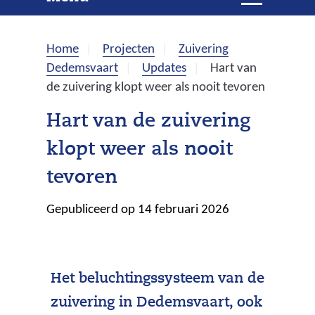
e
i
t
k
k
Home
Projecten
Zuivering
l
e
Dedemsvaart
Updates
Hart van
a
de zuivering klopt weer als nooit tevoren
p
n
p
Hart van de zuivering
e
klopt weer als nooit
n
tevoren
Gepubliceerd op 14 februari 2026
Het beluchtingssysteem van de
zuivering in Dedemsvaart, ook