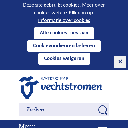
Cookies
Deze site gebruikt cookies. Meer over
cookies weten? Kllk dan op
toestaan?
Informatie over cookies
Hier
Alle cookies toestaan
kan
Cookievoorkeuren beheren
het
gebruik
Cookies weigeren
van
cookies
op
Ga
deze
naar
website
de
worden
inhoud
Zoeken
Zoeken
toegestaan
Z
of
o
geweigerd.
U
Menu