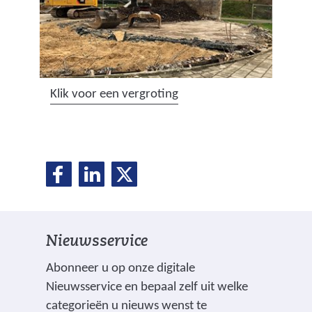
(
Klik voor een vergroting
a
f
b
D
D
D
e
D
e
e
e
e
e
l
l
l
l
e
e
e
d
l
Nieuwsservice
n
n
n
i
o
o
o
n
e
Abonneer u op onze digitale
p
p
p
g
Nieuwsservice en bepaal zelf uit welke
n
F
L
X
:
categorieën u nieuws wenst te