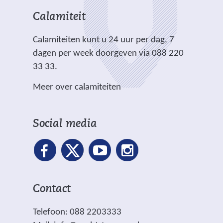
e
i
i
n
h
r
t
t
Calamiteit
d
t
e
e
e
e
.
Calamiteiten kunt u 24 uur per dag, 7
w
)
)
r
dagen per week doorgeven via 088 220
e
e
33 33.
b
w
s
Meer over calamiteiten
e
i
b
t
s
e
Social media
i
)
t
e
)
Contact
Telefoon: 088 2203333