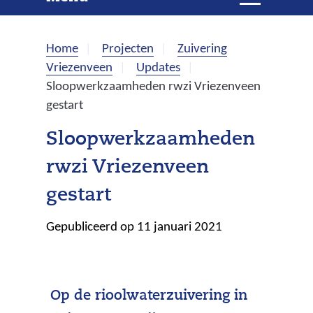
e
i
t
k
k
Home
Projecten
Zuivering
l
e
Vriezenveen
Updates
a
Sloopwerkzaamheden rwzi Vriezenveen
p
n
gestart
p
e
Sloopwerkzaamheden
n
rwzi Vriezenveen
gestart
Gepubliceerd op 11 januari 2021
Op de rioolwaterzuivering in