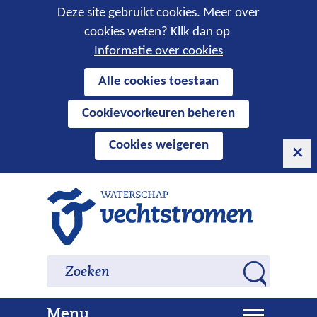
Cookies
Deze site gebruikt cookies. Meer over
cookies weten? Kllk dan op
toestaan?
Informatie over cookies
Hier
Alle cookies toestaan
kan
Cookievoorkeuren beheren
het
gebruik
Cookies weigeren
van
cookies
op
Ga
deze
naar
website
de
worden
inhoud
Zoeken
Zoeken
toegestaan
Z
of
o
geweigerd.
U
Menu