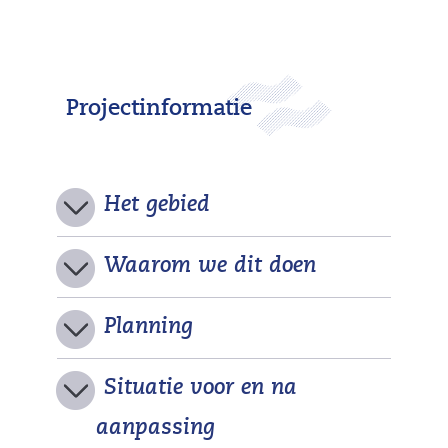
a
f
b
e
Projectinformatie
e
l
d
i
Het gebied
n
g
Waarom we dit doen
:
z
Planning
u
i
v
Situatie voor en na
e
aanpassing
r