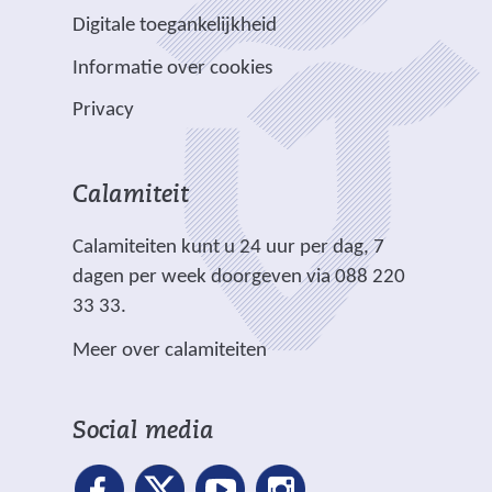
a
e
e
e
e
e
Digitale toegankelijkheid
r
r
n
w
w
)
e
p
Informatie over cookies
a
e
e
e
l
n
b
b
Privacy
n
i
d
s
s
a
c
e
i
i
n
h
r
t
t
Calamiteit
d
t
e
e
e
e
.
Calamiteiten kunt u 24 uur per dag, 7
w
)
)
r
dagen per week doorgeven via 088 220
e
e
33 33.
b
w
s
Meer over calamiteiten
e
i
b
t
s
e
Social media
i
)
t