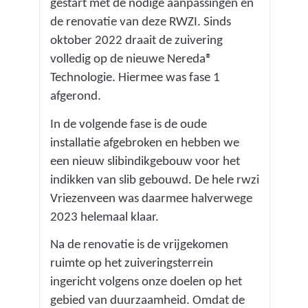
o
gestart met de nodige aanpassingen en
l
de renovatie van deze RWZI. Sinds
w
oktober 2022 draait de zuivering
a
volledig op de nieuwe Nereda®
t
Technologie. Hiermee was fase 1
e
afgerond.
r
In de volgende fase is de oude
z
installatie afgebroken en hebben we
u
een nieuw slibindikgebouw voor het
i
indikken van slib gebouwd. De hele rwzi
v
Vriezenveen was daarmee halverwege
e
2023 helemaal klaar.
r
i
Na de renovatie is de vrijgekomen
n
ruimte op het zuiveringsterrein
g
ingericht volgens onze doelen op het
)
gebied van duurzaamheid. Omdat de