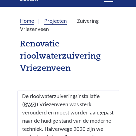
e
i
t
k
k
Home
Projecten
Zuivering
l
e
Vriezenveen
a
p
n
Renovatie
p
rioolwaterzuivering
e
n
Vriezenveen
De rioolwaterzuiveringsinstallatie
(
(
RWZI
) Vriezenveen was sterk
r
verouderd en moest worden aangepast
i
naar de huidige stand van de moderne
o
techniek. Halverwege 2020 zijn we