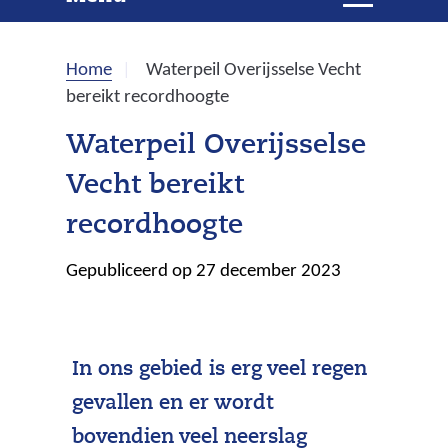
e
i
t
k
k
Home
Waterpeil Overijsselse Vecht
l
e
bereikt recordhoogte
a
p
n
Waterpeil Overijsselse
p
Vecht bereikt
e
n
recordhoogte
Gepubliceerd op 27 december 2023
In ons gebied is erg veel regen
gevallen en er wordt
bovendien veel neerslag