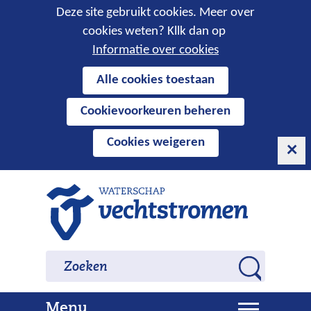
Cookies
Deze site gebruikt cookies. Meer over
cookies weten? Kllk dan op
toestaan?
Informatie over cookies
Hier
Alle cookies toestaan
kan
Cookievoorkeuren beheren
het
gebruik
Cookies weigeren
van
cookies
op
Ga
deze
naar
website
de
worden
inhoud
Zoeken
Zoeken
toegestaan
Z
of
o
geweigerd.
U
Menu