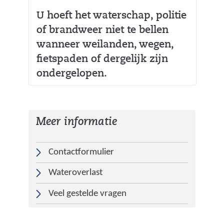
v
U hoeft het waterschap, politie
e
of brandweer niet te bellen
r
w
wanneer weilanden, wegen,
i
fietspaden of dergelijk zijn
j
ondergelopen.
s
t
n
Meer informatie
a
a
Contactformulier
r
e
Wateroverlast
e
n
Veel gestelde vragen
a
n