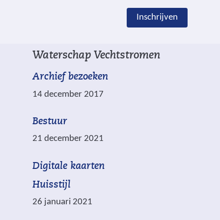
e
h
Inschrijven
n
r
g
i
e
j
Waterschap Vechtstromen
m
v
a
e
Archief bezoeken
r
n
14 december 2017
k
e
Bestuur
e
21 december 2021
r
d
(
Digitale kaarten
m
v
e
Huisstijl
e
t
26 januari 2021
r
w
*