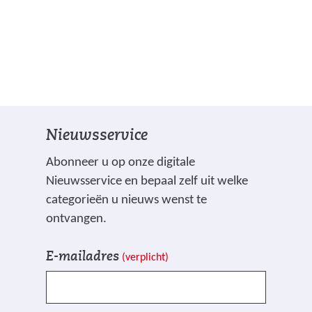
Nieuwsservice
Abonneer u op onze digitale
Nieuwsservice en bepaal zelf uit welke
categorieën u nieuws wenst te
ontvangen.
V
I
E-mailadres
(verplicht)
e
n
l
s
d
c