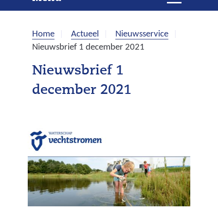
e
i
t
k
k
Home
Actueel
Nieuwsservice
l
e
Nieuwsbrief 1 december 2021
a
p
n
Nieuwsbrief 1
p
december 2021
e
n