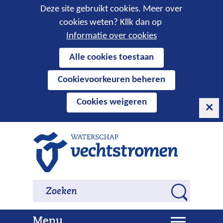
Cookies
Deze site gebruikt cookies. Meer over
cookies weten? Kllk dan op
toestaan?
Informatie over cookies
Hier
Alle cookies toestaan
kan
Cookievoorkeuren beheren
het
gebruik
Cookies weigeren
van
cookies
op
Ga
deze
naar
website
de
worden
inhoud
Zoeken
Zoeken
toegestaan
Z
of
o
geweigerd.
U
Menu