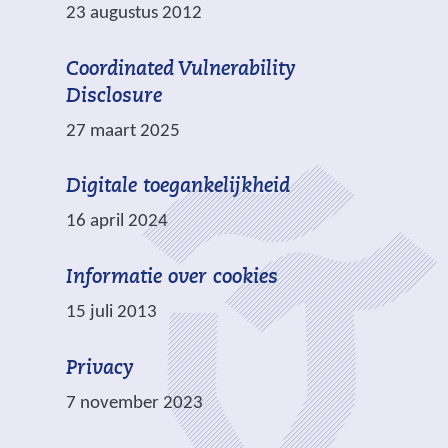
a
e
23 augustus 2012
n
w
d
e
Coordinated Vulnerability
e
b
Disclosure
r
s
27 maart 2025
e
i
w
t
Digitale toegankelijkheid
e
e
b
16 april 2024
)
s
i
Informatie over cookies
t
15 juli 2013
e
)
Privacy
7 november 2023