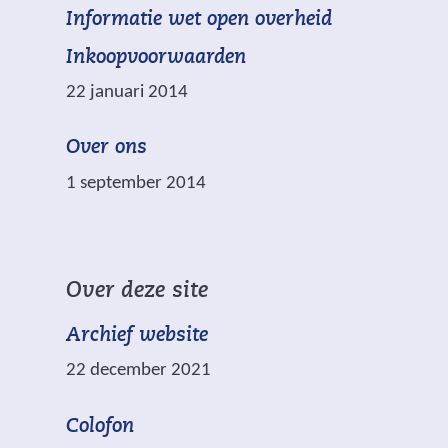
(
Informatie wet open overheid
i
z
v
j
i
Inkoopvoorwaarden
e
s
j
22 januari 2014
r
t
n
w
n
v
Over ons
i
a
e
j
1 september 2014
a
r
s
r
p
t
e
l
n
e
i
a
Over deze site
n
c
a
a
h
Archief website
r
n
t
e
22 december 2021
d
.
e
e
n
Colofon
r