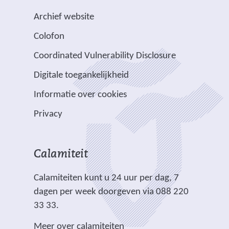
a
a
e
s
i
a
n
n
b
Archief website
t
j
a
d
d
s
Colofon
n
n
r
e
e
i
a
v
e
Coordinated Vulnerability Disclosure
r
r
t
a
e
e
e
e
e
Digitale toegankelijkheid
r
r
n
w
w
)
e
p
Informatie over cookies
a
e
e
e
l
n
b
b
Privacy
n
i
d
s
s
a
c
e
i
i
n
h
r
t
t
Calamiteit
d
t
e
e
e
e
.
Calamiteiten kunt u 24 uur per dag, 7
w
)
)
r
dagen per week doorgeven via 088 220
e
e
33 33.
b
w
s
Meer over calamiteiten