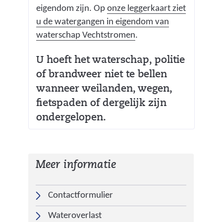
eigendom zijn. Op
onze leggerkaart ziet
u de watergangen in eigendom van
(
waterschap Vechtstromen
.
v
U hoeft het waterschap, politie
e
of brandweer niet te bellen
r
w
wanneer weilanden, wegen,
i
fietspaden of dergelijk zijn
j
ondergelopen.
s
t
n
Meer informatie
a
a
Contactformulier
r
e
Wateroverlast