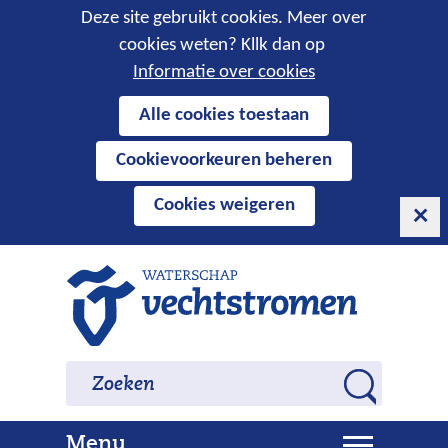
Cookies
Deze site gebruikt cookies. Meer over
cookies weten? Kllk dan op
toestaan?
Informatie over cookies
Hier
Alle cookies toestaan
kan
Cookievoorkeuren beheren
het
gebruik
Cookies weigeren
van
cookies
op
Ga
deze
naar
website
de
worden
inhoud
Zoeken
Zoeken
toegestaan
Z
of
o
geweigerd.
U
Menu