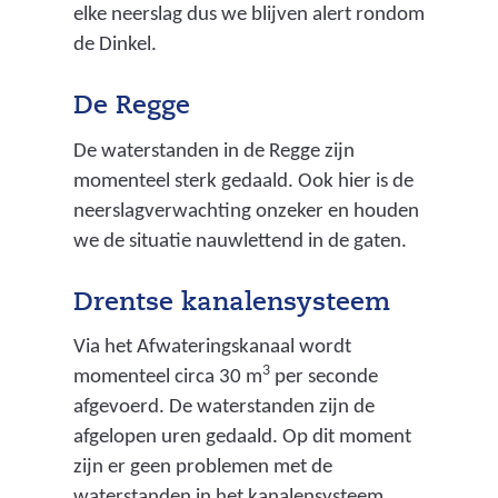
elke neerslag dus we blijven alert rondom
o
de Dinkel.
u
d
De Regge
e
n
De waterstanden in de Regge zijn
)
momenteel sterk gedaald. Ook hier is de
neerslagverwachting onzeker en houden
we de situatie nauwlettend in de gaten.
Drentse kanalensysteem
Via het Afwateringskanaal wordt
3
momenteel circa 30 m
per seconde
afgevoerd. De waterstanden zijn de
afgelopen uren gedaald. Op dit moment
zijn er geen problemen met de
waterstanden in het kanalensysteem.