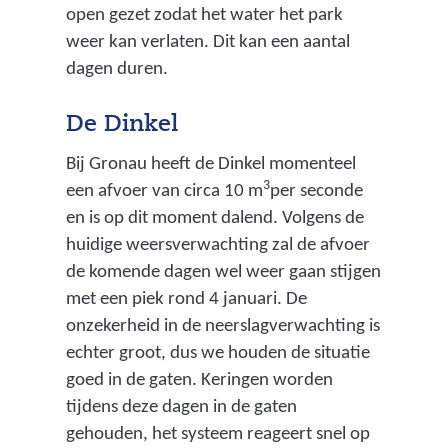
i
open gezet zodat het water het park
e
weer kan verlaten. Dit kan een aantal
d
dagen duren.
o
m
De Dinkel
w
Bij Gronau heeft de Dinkel momenteel
a
3
een afvoer van circa 10 m
per seconde
t
en is op dit moment dalend. Volgens de
e
huidige weersverwachting zal de afvoer
r
de komende dagen wel weer gaan stijgen
v
met een piek rond 4 januari. De
a
onzekerheid in de neerslagverwachting is
s
echter groot, dus we houden de situatie
t
goed in de gaten. Keringen worden
t
tijdens deze dagen in de gaten
e
gehouden, het systeem reageert snel op
h