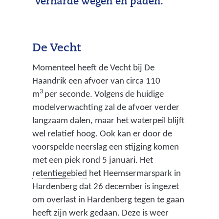
verharde wegen en paden.
De Vecht
Momenteel heeft de Vecht bij De
Haandrik een afvoer van circa 110
3
m
per seconde. Volgens de huidige
modelverwachting zal de afvoer verder
langzaam dalen, maar het waterpeil blijft
wel relatief hoog. Ook kan er door de
voorspelde neerslag een stijging komen
met een piek rond 5 januari. Het
(
retentiegebied
het Heemsermarspark in
g
Hardenberg dat 26 december is ingezet
e
om overlast in Hardenberg tegen te gaan
b
heeft zijn werk gedaan. Deze is weer