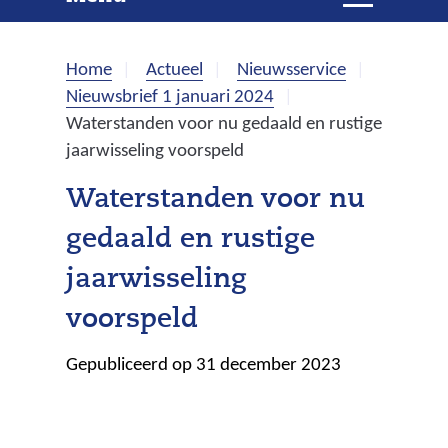
e
i
t
k
k
Home
Actueel
Nieuwsservice
l
e
Nieuwsbrief 1 januari 2024
a
Waterstanden voor nu gedaald en rustige
p
n
jaarwisseling voorspeld
p
e
Waterstanden voor nu
n
gedaald en rustige
jaarwisseling
voorspeld
Gepubliceerd op 31 december 2023