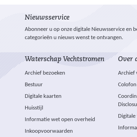
e
l
l
l
e
e
e
l
Nieuwsservice
n
n
n
o
o
o
e
Abonneer u op onze digitale Nieuwsservice en be
p
p
p
categorieën u nieuws wenst te ontvangen.
n
F
L
X
(
a
i
Waterschap Vechtstromen
Over d
v
c
n
e
e
k
Archief bezoeken
Archief
r
b
e
w
Bestuur
Colofon
o
d
i
o
I
(
Digitale kaarten
Coordin
j
k
n
v
Disclos
Huisstijl
(
(
s
e
Digitale
v
v
t
(
Informatie wet open overheid
r
e
e
n
v
Informa
w
Inkoopvoorwaarden
r
r
a
e