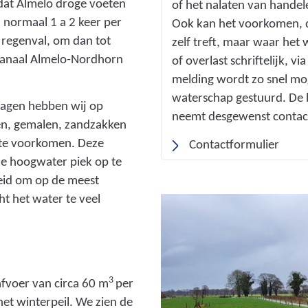
 dat Almelo droge voeten
of het nalaten van handel
s
normaal 1 a 2 keer per
Ook kan het voorkomen, dat
t
e regenval, om dan tot
zelf treft, maar waar he
n
 Kanaal Almelo-Nordhorn
of overlast schriftelijk, 
a
melding wordt zo snel moge
a
waterschap gestuurd. De b
dagen hebben wij op
r
neemt desgewenst contac
pen, gemalen, zandzakken
e
k te voorkomen. Deze
e
Contactformulier
e hoogwater piek op te
n
eid om op de meest
a
t het water te veel
n
d
e
r
e
3
fvoer van circa 60 m
per
w
et winterpeil. We zien de