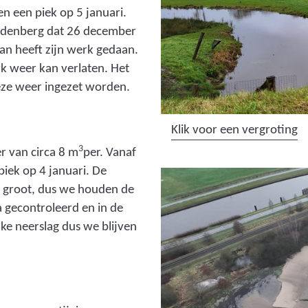
e
n een piek op 5 januari.
b
rdenberg dat 26 december
s
aan heeft zijn werk gedaan.
i
rk weer kan verlaten. Het
t
eze weer ingezet worden.
e
)
(
Klik voor een vergroting
a
3
r van circa 8 m
per. Vanaf
f
iek op 4 januari. De
b
r groot, dus we houden de
e
a gecontroleerd en in de
e
ke neerslag dus we blijven
l
d
i
n