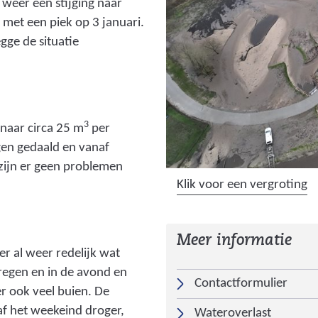
weer een stijging naar
g
met een piek op 3 januari.
:
gge de situatie
a
z
e
l
o
3
 naar circa 25 m
per
_
gen gedaald en vanaf
1
 zijn er geen problemen
.
(
Klik voor een vergroting
j
a
p
f
g
Meer informatie
b
er al weer redelijk wat
)
e
 regen en in de avond en
e
Contactformulier
r ook veel buien. De
l
af het weekeind droger,
Wateroverlast