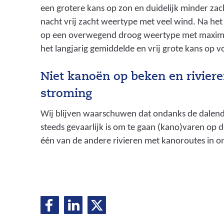
een grotere kans op zon en duidelijk minder zach
nacht vrij zacht weertype met veel wind. Na het
op een overwegend droog weertype met maxi
het langjarig gemiddelde en vrij grote kans op vo
Niet kanoën op beken en riviere
stroming
Wij blijven waarschuwen dat ondanks de dalende
steeds gevaarlijk is om te gaan (kano)varen op d
één van de andere rivieren met kanoroutes in o
D
D
D
D
e
e
e