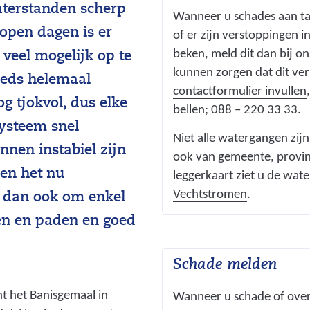
terstanden scherp
Wanneer u schades aan tal
lopen dagen is er
of er zijn verstoppingen in
beken, meld dit dan bij o
veel mogelijk op te
kunnen zorgen dat dit ve
eeds helemaal
contactformulier invullen
g tjokvol, dus elke
bellen; 088 – 220 33 33.
systeem snel
Niet alle watergangen zi
nnen instabiel zijn
ook van gemeente, provinc
 en het nu
leggerkaart ziet u de wa
(
Vechtstromen
.
n dan ook om enkel
v
en en paden en goed
e
r
Schade melden
w
i
t het Banisgemaal in
Wanneer u schade of overl
j