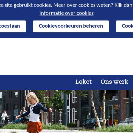
e site gebruikt cookies. Meer over cookies weten? Kllk da
Informatie over cookies
 toestaan
Cookievoorkeuren beheren
Cook
Ga
naar
de
inhoud
Loket
Ons werk