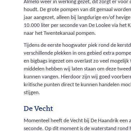
Almelo weer in werking gezet, dit zorgt er voor
houdt. De grote pompen van dit gemaal worden 
jaar aangezet, alleen bij langdurige en/of hevig
10.000 liter per seconde van De Loolee via het
naar het Twentekanaal pompen.
Tijdens de eerste hoogwater piek rond de kerst
verschillende plekken in ons gebied extra pom
en bigbags ingezet om overlast zo veel mogelij
middelen hebben wij laten staan om deze tweed
kunnen vangen. Hierdoor zijn wij goed voorber
kritische punten direct te kunnen handelen moch
stijgen.
De Vecht
Momenteel heeft de Vecht bij De Haandrik een a
seconde. Op dit moment is de waterstand rond h