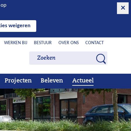
n op
ies weigeren
WERKEN BIJ
BESTUUR
OVER ONS
CONTACT
Zoeken
Zoeken
Z
o
e
Projecten
Beleven
Actueel
Ons
Uitklappen
Beleven
Uitklappen
Actueel
Uitklappen
k
werk
e
n