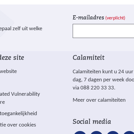
c
h
V
I
E-mailadres
(verplicht)
t
e
n
.
paal zelf uit welke
l
s
j
d
c
p
e
h
g
n
r
eze site
Calamiteit
)
g
i
e
j
 website
Calamiteiten kunt u 24 uur
m
v
dag, 7 dagen per week do
a
e
via 088 220 33 33.
r
n
ated Vulnerability
Meer over calamiteiten
k
ure
e
 toegankelijkheid
e
Social media
tie over cookies
r