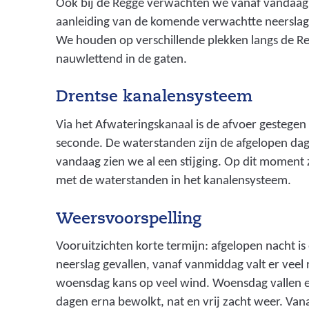
a
Ook bij de Regge verwachten we vanaf vandaag 
s
aanleiding van de komende verwachtte neerslag 
t
We houden op verschillende plekken langs de Re
t
nauwlettend in de gaten.
e
h
Drentse kanalensysteem
o
Via het Afwateringskanaal is de afvoer gestegen
u
seconde. De waterstanden zijn de afgelopen da
d
vandaag zien we al een stijging. Op dit moment
e
met de waterstanden in het kanalensysteem.
n
)
Weersvoorspelling
Vooruitzichten korte termijn: afgelopen nacht is 
neerslag gevallen, vanaf vanmiddag valt er veel
woensdag kans op veel wind. Woensdag vallen e
dagen erna bewolkt, nat en vrij zacht weer. Van