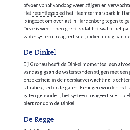
afvoer vanaf vandaag weer stijgen en verwachte
(
Het
retentiegebied
het Heemsermarspark in Ha
g
is ingezet om overlast in Hardenberg tegen te g
e
Deze is weer open gezet zodat het water het pa
b
watersysteem reageert snel, indien nodig kan d
i
e
De Dinkel
d
Bij Gronau heeft de Dinkel momenteel een afvoe
o
vandaag gaan de waterstanden stijgen met een p
m
onzekerheid in de neerslagverwachting is echte
w
situatie goed in de gaten. Keringen worden extr
a
gaten gehouden, het systeem reageert snel op el
t
alert rondom de Dinkel.
e
r
De Regge
v