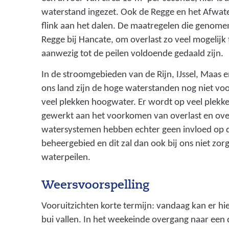
z
waterstand ingezet. Ook de Regge en het Afwate
i
flink aan het dalen. De maatregelen die genome
Regge bij Hancate, om overlast zo veel mogelijk 
c
aanwezig tot de peilen voldoende gedaald zijn.
h
In de stroomgebieden van de Rijn, IJssel, Maas e
b
ons land zijn de hoge waterstanden nog niet voor
e
veel plekken hoogwater. Er wordt op veel plekk
z
gewerkt aan het voorkomen van overlast en ov
i
watersystemen hebben echter geen invloed op 
beheergebied en dit zal dan ook bij ons niet zo
g
waterpeilen.
h
o
Weersvoorspelling
u
Vooruitzichten korte termijn: vandaag kan er hie
d
bui vallen. In het weekeinde overgang naar ee