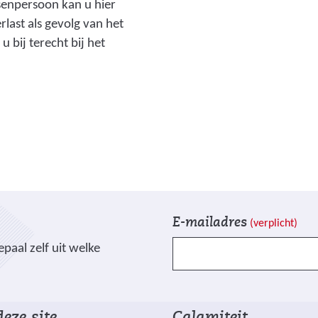
senpersoon kan u hier
d
last als gevolg van het
i
u bij terecht bij het
n
g
:
w
a
t
e
r
o
V
I
v
E-mailadres
(verplicht)
e
n
e
paal zelf uit welke
l
s
r
d
c
l
e
h
a
n
r
s