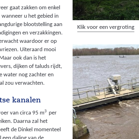
weer gaat zakken om enkel
 wanneer u het gebied in
langdurige blootstelling aan
(
Klik voor een vergroting
digingen en verzakkingen.
a
verwacht waardoor er op
f
vriezen. Uiteraard mooi
b
Maar ook dan is het
e
rs, dijken of taluds rijdt,
e
le water nog zachter en
l
aal zou verwachten.
d
i
ntse kanalen
n
g
3
voer van circa 95 m
per
:
iken. Daarna zal het
d
heeft de Dinkel momenteel
r
al een daling van de