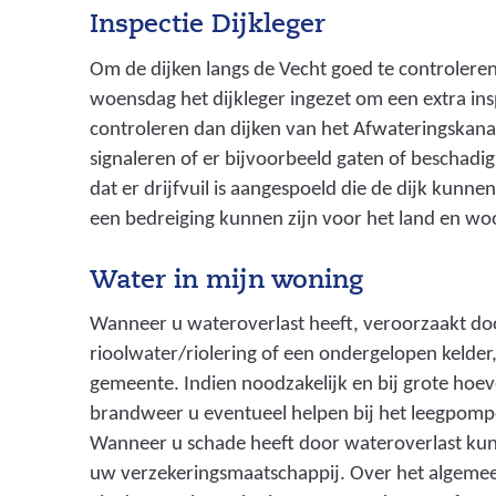
e
Inspectie Dijkleger
e
Om de dijken langs de Vecht goed te controler
r
woensdag het dijkleger ingezet om een extra insp
s
controleren dan dijken van het Afwateringskana
i
signaleren of er bijvoorbeeld gaten of beschadigi
n
dat er drijfvuil is aangespoeld die de dijk kun
een bedreiging kunnen zijn voor het land en woo
g
,
Water in mijn woning
v
Wanneer u wateroverlast heeft, veroorzaakt do
e
rioolwater/riolering of een ondergelopen kelder,
e
gemeente. Indien noodzakelijk en bij grote hoe
l
brandweer u eventueel helpen bij het leegpomp
Wanneer u schade heeft door wateroverlast kunt
a
uw verzekeringsmaatschappij. Over het algemee
l