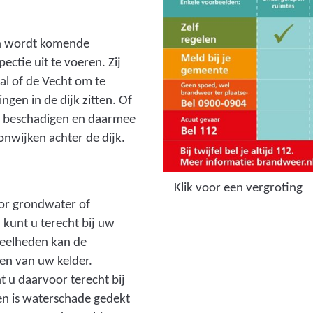
en wordt komende
ectie uit te voeren. Zij
al of de Vecht om te
ngen in de dijk zitten. Of
nen beschadigen en daarmee
nwijken achter de dijk.
(
Klik voor een vergroting
or grondwater of
a
 kunt u terecht bij uw
f
veelheden kan de
b
en van uw kelder.
e
 u daarvoor terecht bij
e
n is waterschade gedekt
l