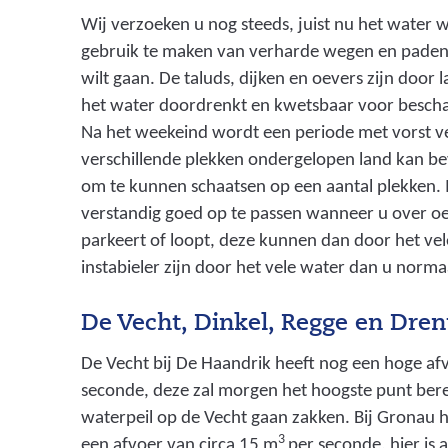
r
Wij verzoeken u nog steeds, juist nu het water 
gebruik te maken van verharde wegen en paden
g
wilt gaan. De taluds, dijken en oevers zijn door 
a
het water doordrenkt en kwetsbaar voor bescha
n
Na het weekeind wordt een periode met vorst 
i
verschillende plekken ondergelopen land kan be
om te kunnen schaatsen op een aantal plekken. 
s
verstandig goed op te passen wanneer u over oeve
a
parkeert of loopt, deze kunnen dan door het ve
t
instabieler zijn door het vele water dan u norm
i
De Vecht, Dinkel, Regge en Dre
e
d
De Vecht bij De Haandrik heeft nog een hoge af
seconde, deze zal morgen het hoogste punt bere
i
waterpeil op de Vecht gaan zakken. Bij Gronau 
e
3
een afvoer van circa 15 m
per seconde, hier is 