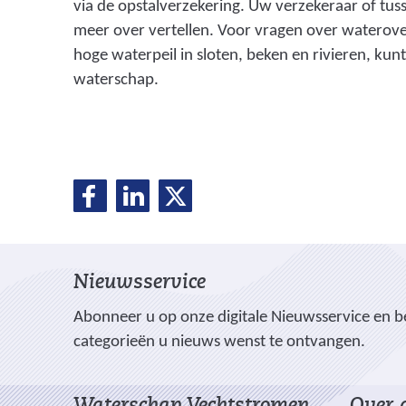
via de opstalverzekering. Uw verzekeraar of tus
o
meer over vertellen. Voor vragen over waterover
hoge waterpeil in sloten, beken en rivieren, kunt 
n
waterschap.
d
e
r
l
D
D
D
D
e
e
e
e
e
l
l
l
i
e
e
e
d
l
Nieuwsservice
n
n
n
i
o
o
o
e
Abonneer u op onze digitale Nieuwsservice en be
n
p
p
p
categorieën u nieuws wenst te ontvangen.
n
F
L
X
g
(
a
i
v