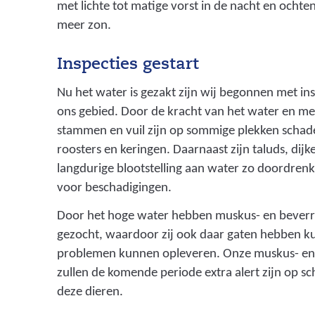
t
met lichte tot matige vorst in de nacht en ochten
meer zon.
m
e
Inspecties gestart
t
Nu het water is gezakt zijn wij begonnen met in
c
ons gebied. Door de kracht van het water en me
r
stammen en vuil zijn op sommige plekken schad
i
roosters en keringen. Daarnaast zijn taluds, dij
langdurige blootstelling aan water zo doordrenk
s
voor beschadigingen.
i
Door het hoge water hebben muskus- en beverr
s
gezocht, waardoor zij ook daar gaten hebben k
b
problemen kunnen opleveren. Onze muskus- en 
e
zullen de komende periode extra alert zijn op s
h
deze dieren.