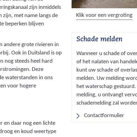
o
ringskanaal zijn inmiddels
s
(
Klik voor een vergroting
n zijn, met name langs de
t
a
te beperken blijven
e
f
n
Schade melden
b
n andere grote rivieren in
d
e
bij. Ook in Duitsland is op
Wanneer u schade of overl
i
e
en nog steeds heel hard
of het nalaten van handel
e
l
erstromingen. Deze
kunt uw schade of overlast
p
d
de waterstanden in ons
melden. Uw melding wordt 
_
i
rgen voor hogere
het waterschap gestuurd. 
1
n
melding, u ontvangt vervo
.
g
schademelding zal worde
j
:
p
v
Contactformulier
g
e
r en daar nog een lichte
)
c
n droog en koud weertype