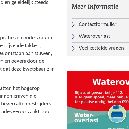
h
d en geleidelijk steeds
Meer informatie
t
_
Contactformulier
1
1
Wateroverlast
specties en onderzoek in
.
edrijvende takken,
Veel gestelde vragen
j
es ontstaan aan stuwen,
p
ken en oevers door de
g
t dat deze kwetsbaar zijn
)
atten het hogerop
unnen graven die
beverrattenbestrijders
chades veroorzaakt door