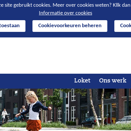
e site gebruikt cookies. Meer over cookies weten? Kllk da
Informatie over cookies
 toestaan
Cookievoorkeuren beheren
Cook
Ga
naar
de
inhoud
Loket
Ons werk