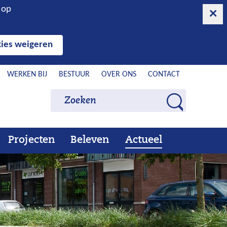
n op
ies weigeren
WERKEN BIJ
BESTUUR
OVER ONS
CONTACT
Zoeken
Zoeken
Z
o
e
Projecten
Beleven
Actueel
Ons
Uitklappen
Beleven
Uitklappen
Actueel
Uitklappen
k
werk
e
n