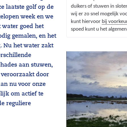
duikers of stuwen in slot
 laatste golf op de
wij er zo snel mogelijk v
fgelopen week en we
kunt hiervoor
bij voorkeu
 water goed het
spoed kunt u het algemen
nodig gemalen, en het
. Nu het water zakt
erschillende
chades aan stuwen,
, veroorzaakt door
 dan nu voor onze
ijk om actief te
e reguliere