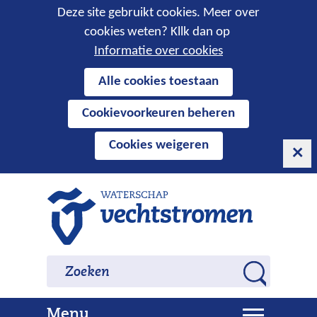
Cookies
Deze site gebruikt cookies. Meer over
cookies weten? Kllk dan op
toestaan?
Informatie over cookies
Hier
Alle cookies toestaan
kan
Cookievoorkeuren beheren
het
gebruik
Cookies weigeren
van
cookies
op
Ga
deze
naar
website
de
worden
inhoud
Zoeken
Zoeken
toegestaan
Z
of
o
geweigerd.
U
Menu