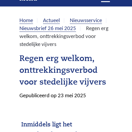
e
i
t
k
k
Home
Actueel
Nieuwsservice
l
e
Nieuwsbrief 26 mei 2025
Regen erg
a
welkom, onttrekkingsverbod voor
p
n
stedelijke vijvers
p
e
Regen erg welkom,
n
onttrekkingsverbod
voor stedelijke vijvers
Gepubliceerd op 23 mei 2025
Inmiddels ligt het