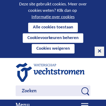
Cookies
Deze site gebruikt cookies. Meer over
cookies weten? Kllk dan op
toestaan?
Informatie over cookies
Hier
Alle cookies toestaan
kan
Cookievoorkeuren beheren
het
gebruik
Cookies weigeren
van
cookies
op
Ga
deze
naar
website
de
worden
inhoud
Zoeken
Zoeken
toegestaan
Z
of
o
geweigerd.
U
Menu