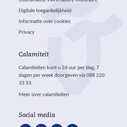
Coordinated Vulnerability Disclosure
r
r
t
a
e
e
e
e
e
Digitale toegankelijkheid
r
r
n
w
w
)
e
p
Informatie over cookies
a
e
e
e
l
n
b
b
Privacy
n
i
d
s
s
a
c
e
i
i
n
h
r
t
t
Calamiteit
d
t
e
e
e
e
.
Calamiteiten kunt u 24 uur per dag, 7
w
)
)
r
dagen per week doorgeven via 088 220
e
e
33 33.
b
w
s
Meer over calamiteiten
e
i
b
t
s
e
Social media
i
)