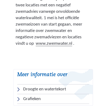
twee locaties met een negatief
zwemadvies vanwege onvoldoende
waterkwaliteit. 1 mei is het officiële
zwemseizoen van start gegaan, meer
informatie over zwemwater en
negatieve zwemadviezen en locaties
(
vindt u op
www.zwemwater.nl
.
v
e
r
w
Meer informatie over
i
j
s
Droogte en watertekort
t
Grafieken
n