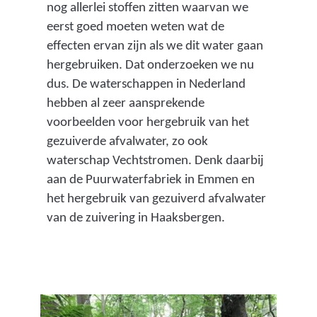
l
nog allerlei stoffen zitten waarvan we
w
eerst goed moeten weten wat de
a
effecten ervan zijn als we dit water gaan
t
hergebruiken. Dat onderzoeken we nu
e
dus. De waterschappen in Nederland
r
hebben al zeer aansprekende
z
voorbeelden voor hergebruik van het
u
gezuiverde afvalwater, zo ook
i
waterschap Vechtstromen. Denk daarbij
v
aan de Puurwaterfabriek in Emmen en
e
het hergebruik van gezuiverd afvalwater
r
van de zuivering in Haaksbergen.
i
n
g
s
i