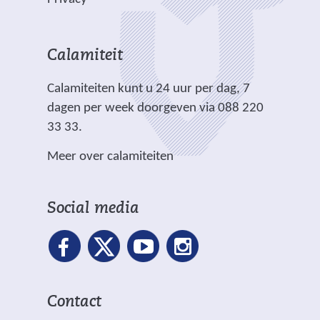
a
n
i
d
s
s
k
a
c
e
i
i
t
n
h
r
t
t
Calamiteit
e
d
t
e
e
e
w
e
.
Calamiteiten kunt u 24 uur per dag, 7
w
)
)
a
r
dagen per week doorgeven via 088 220
e
t
e
33 33.
b
e
w
s
r
Meer over calamiteiten
e
i
)
b
t
s
e
Social media
i
)
t
e
)
Contact