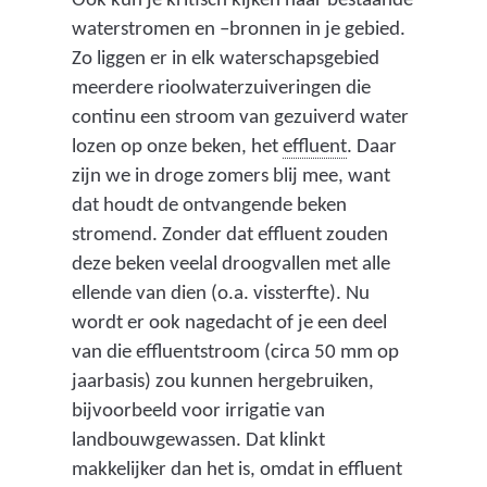
Ook kun je kritisch kijken naar bestaande
waterstromen en –bronnen in je gebied.
Zo liggen er in elk waterschapsgebied
meerdere rioolwaterzuiveringen die
continu een stroom van gezuiverd water
(
lozen op onze beken, het
effluent
. Daar
h
zijn we in droge zomers blij mee, want
e
dat houdt de ontvangende beken
t
stromend. Zonder dat effluent zouden
i
deze beken veelal droogvallen met alle
n
ellende van dien (o.a. vissterfte). Nu
d
wordt er ook nagedacht of je een deel
e
van die effluentstroom (circa 50 mm op
r
jaarbasis) zou kunnen hergebruiken,
i
bijvoorbeeld voor irrigatie van
o
landbouwgewassen. Dat klinkt
o
makkelijker dan het is, omdat in effluent