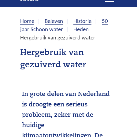
e
i
t
k
k
Home
Beleven
Historie
50
l
e
jaar Schoon water
Heden
a
Hergebruik van gezuiverd water
p
n
p
Hergebruik van
e
gezuiverd water
n
In grote delen van Nederland
is droogte een serieus
probleem, zeker met de
huidige
klimaatontwikkelingen. De