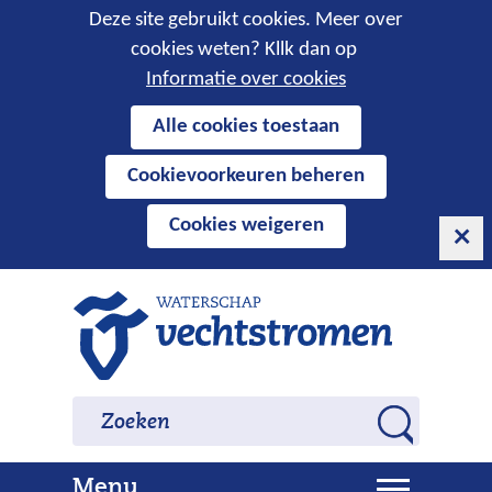
Cookies
Deze site gebruikt cookies. Meer over
cookies weten? Kllk dan op
toestaan?
Informatie over cookies
Hier
Alle cookies toestaan
kan
Cookievoorkeuren beheren
het
gebruik
Cookies weigeren
van
cookies
op
Ga
deze
naar
website
de
worden
inhoud
Zoeken
Zoeken
toegestaan
Z
of
o
geweigerd.
U
Menu