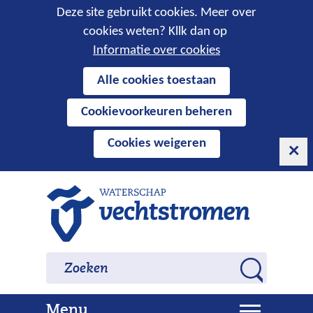
Cookies
Deze site gebruikt cookies. Meer over
cookies weten? Kllk dan op
toestaan?
Informatie over cookies
Hier
Alle cookies toestaan
kan
Cookievoorkeuren beheren
het
gebruik
Cookies weigeren
van
cookies
op
Ga
deze
naar
website
de
worden
inhoud
Zoeken
Zoeken
toegestaan
Z
of
o
geweigerd.
U
Menu