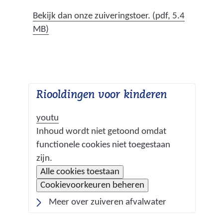
a
l
Bekijk dan onze zuiveringstoer.
(pdf, 5.4
d
MB)
a
t
o
v
Riooldingen voor kinderen
e
r
youtu
b
C
Inhoud wordt niet getoond omdat
l
functionele cookies niet toegestaan
o
i
zijn.
j
o
H
Alle cookies toestaan
f
k
i
Cookievoorkeuren beheren
t
e
i
Meer over zuiveren afvalwater
n
r
e
a