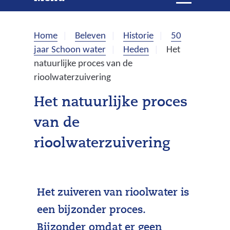
e
i
t
k
k
Home
Beleven
Historie
50
l
e
jaar Schoon water
Heden
Het
a
natuurlijke proces van de
p
n
rioolwaterzuivering
p
e
Het natuurlijke proces
n
van de
rioolwaterzuivering
Het zuiveren van rioolwater is
een bijzonder proces.
Bijzonder omdat er geen