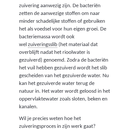
zuivering aanwezig zijn. De bacteriën
zetten de aanwezige stoffen om naar
minder schadelijke stoffen of gebruiken
het als voedsel voor hun eigen groei. De
bacteriemassa wordt ook
(
wel
zuiveringsslib
(het materiaal dat
h
overblijft nadat het rioolwater is
e
gezuiverd) genoemd. Zodra de bacteriën
t
het vuil hebben gezuiverd wordt het slib
m
gescheiden van het gezuiverde water. Nu
a
kan het gezuiverde water terug de
t
natuur in. Het water wordt geloosd in het
e
oppervlaktewater zoals sloten, beken en
r
kanalen.
i
Wil je precies weten hoe het
a
zuiveringsproces in zijn werk gaat?