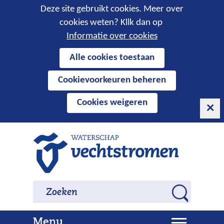
Cookies
Deze site gebruikt cookies. Meer over
cookies weten? Kllk dan op
toestaan?
Informatie over cookies
Hier
Alle cookies toestaan
kan
Cookievoorkeuren beheren
het
gebruik
Cookies weigeren
van
cookies
op
Ga
deze
naar
website
de
worden
inhoud
Zoeken
Zoeken
toegestaan
Z
of
o
geweigerd.
U
Menu