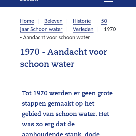
e
i
t
k
k
Home
Beleven
Historie
50
l
e
jaar Schoon water
Verleden
1970
a
- Aandacht voor schoon water
p
n
p
1970 - Aandacht voor
e
schoon water
n
Tot 1970 werden er geen grote
stappen gemaakt op het
gebied van schoon water. Het
was zo erg dat de
aanhoudende stank, dode