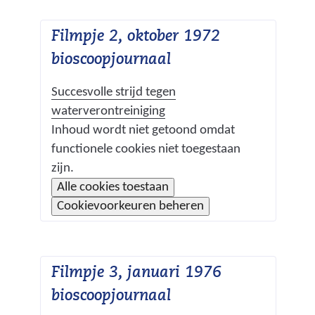
r
e
k
Filmpje 2, oktober 1972
s
a
bioscoopjournaal
t
n
h
o
Succesvolle strijd tegen
e
e
waterverontreiniging
t
C
Inhoud wordt niet getoond omdat
s
g
functionele cookies niet toegestaan
o
t
e
zijn.
b
o
a
H
Alle cookies toestaan
r
k
a
i
Cookievoorkeuren beheren
u
e
i
n
i
r
e
?
k
k
Filmpje 3, januari 1976
v
s
a
a
bioscoopjournaal
t
n
n