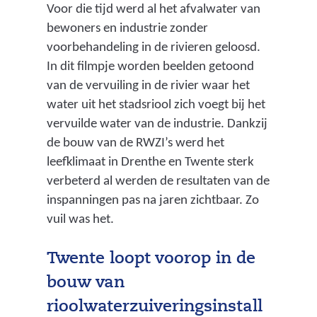
Voor die tijd werd al het afvalwater van
z
bewoners en industrie zonder
u
voorbehandeling in de rivieren geloosd.
i
In dit filmpje worden beelden getoond
v
van de vervuiling in de rivier waar het
e
water uit het stadsriool zich voegt bij het
r
vervuilde water van de industrie. Dankzij
i
de bouw van de RWZI’s werd het
n
leefklimaat in Drenthe en Twente sterk
g
verbeterd al werden de resultaten van de
)
inspanningen pas na jaren zichtbaar. Zo
vuil was het.
Twente loopt voorop in de
bouw van
rioolwaterzuiveringsinstall