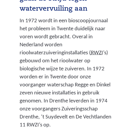
watervervuiling aan
In 1972 wordt in een bioscoopjournaal
het probleem in Twente duidelijk naar
voren wordt gebracht. Overal in
Nederland worden
(
rioolwaterzuiveringinstallaties (
RWZI
’s)
r
gebouwd om het rioolwater op
i
biologische wijze te zuiveren. In 1972
o
worden er in Twente door onze
o
voorganger waterschap Regge en Dinkel
l
zeven nieuwe installaties in gebruik
w
genomen. In Drenthe leverden in 1974
a
onze voorgangers Zuiveringsschap
t
Drenthe, ‘t Suydevelt en De Vechtlanden
e
11 RWZI’s op.
r