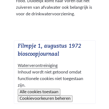
rood. Duidelijk komt naar voren dat het
zuiveren van afvalwater ook belangrijk is
voor de drinkwatervoorziening.
Filmpje 1, augustus 1972
bioscoopjournaal
Waterverontreiniging
C
Inhoud wordt niet getoond omdat
functionele cookies niet toegestaan
o
zijn.
o
H
Alle cookies toestaan
k
i
Cookievoorkeuren beheren
e
i