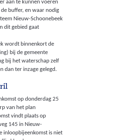
b
ter aan te kunnen voeren
e
 de buffer, en waar nodig
e
systeem Nieuw-Schoonebeek
l
n dit gebied gaat
d
i
k wordt binnenkort de
n
g) bij de gemeente
g
bij het waterschap zelf
:
 dan ter inzage gelegd.
f
o
ril
t
eenkomst op donderdag 25
o
erp van het plan
_
st vindt plaats op
s
weg 145 in Nieuw-
t
inloopbijeenkomst is niet
h