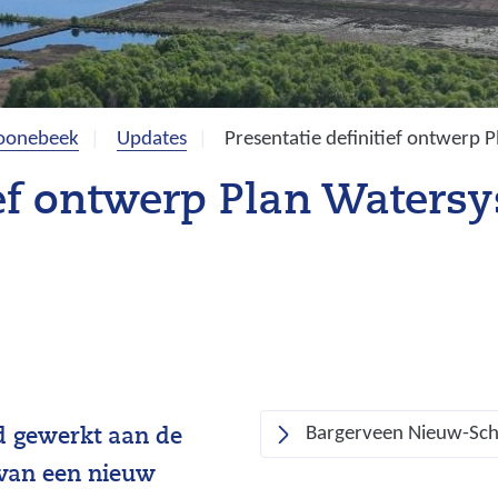
oonebeek
Updates
Presentatie definitief ontwer
tief ontwerp Plan Water
Bargerveen Nieuw-Sc
d gewerkt aan de
 van een nieuw