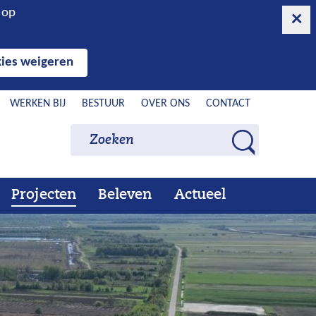
n op
ies weigeren
WERKEN BIJ
BESTUUR
OVER ONS
CONTACT
Zoeken
Zoeken
Z
o
e
Projecten
Beleven
Actueel
Ons
Uitklappen
Beleven
Uitklappen
Actueel
Uitklappen
k
werk
e
n