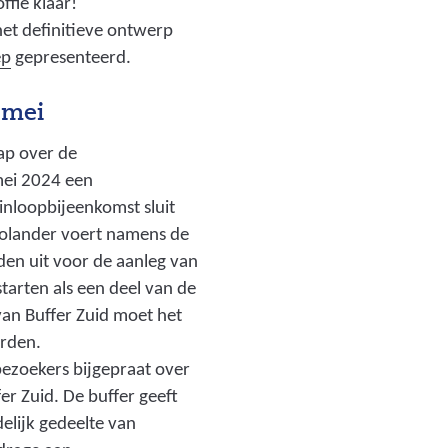
ffie klaar!
e
et definitieve ontwerp
e
ep
gepresenteerd.
m
a
 mei
n
s
ap over de
t
mei 2024 een
r
inloopbijeenkomst sluit
a
rolander voert namens de
a
n uit voor de aanleg van
t
arten als een deel van de
.
van Buffer Zuid moet het
j
orden.
p
ezoekers bijgepraat over
g
er Zuid. De buffer geeft
)
elijk gedeelte van