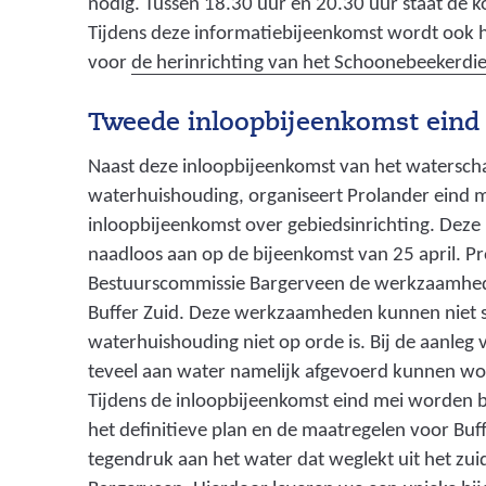
nodig. Tussen 18.30 uur en 20.30 uur staat de ko
Tijdens deze informatiebijeenkomst wordt ook h
voor
de herinrichting van het Schoonebeekerdi
Tweede inloopbijeenkomst eind
Naast deze inloopbijeenkomst van het watersch
waterhuishouding, organiseert Prolander eind 
inloopbijeenkomst over gebiedsinrichting. Deze 
naadloos aan op de bijeenkomst van 25 april. P
Bestuurscommissie Bargerveen de werkzaamhede
Buffer Zuid. Deze werkzaamheden kunnen niet st
waterhuishouding niet op orde is. Bij de aanleg 
teveel aan water namelijk afgevoerd kunnen w
Tijdens de inloopbijeenkomst eind mei worden b
het definitieve plan en de maatregelen voor Buff
tegendruk aan het water dat weglekt uit het zuid