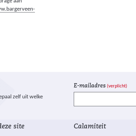
jdrage aan
w.bargerveen-
V
I
E-mailadres
(verplicht)
e
n
paal zelf uit welke
l
s
d
c
e
h
n
r
eze site
Calamiteit
g
i