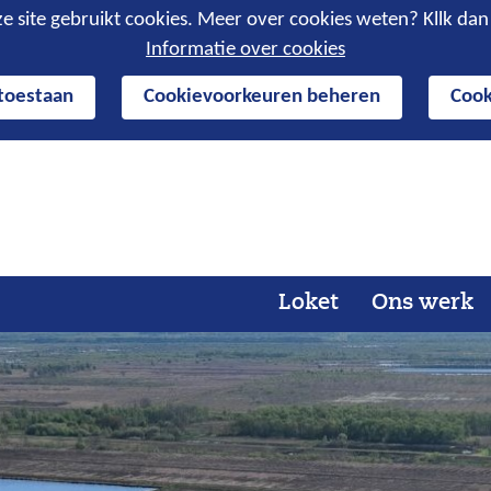
e site gebruikt cookies. Meer over cookies weten? Kllk da
Informatie over cookies
 toestaan
Cookievoorkeuren beheren
Cook
Ga
naar
de
inhoud
Loket
Ons werk