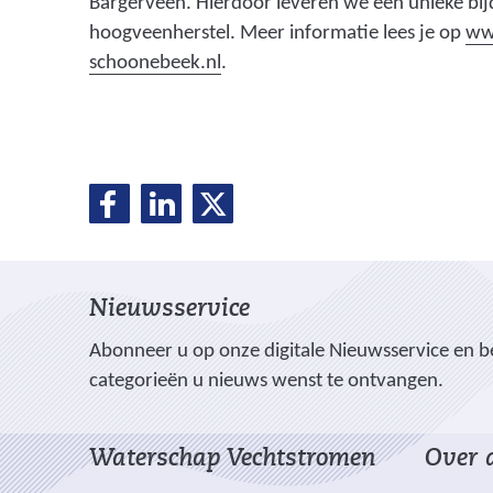
Bargerveen. Hierdoor leveren we een unieke bi
hoogveenherstel. Meer informatie lees je op
ww
(
schoonebeek.nl
.
v
e
r
w
D
D
D
D
i
e
e
e
j
e
l
l
l
s
e
e
e
l
t
Nieuwsservice
n
n
n
n
o
o
o
e
Abonneer u op onze digitale Nieuwsservice en be
a
p
p
p
categorieën u nieuws wenst te ontvangen.
a
n
F
L
X
r
(
a
i
e
Waterschap Vechtstromen
Over d
v
c
n
e
e
e
k