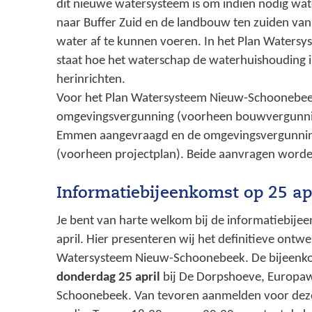
dit nieuwe watersysteem is om indien nodig wa
naar Buffer Zuid en de landbouw ten zuiden van
water af te kunnen voeren. In het Plan Water
staat hoe het waterschap de waterhuishouding i
herinrichten.
Voor het Plan Watersysteem Nieuw-Schoonebee
omgevingsvergunning (voorheen bouwvergunnin
Emmen aangevraagd en de omgevingsvergunning 
(voorheen projectplan). Beide aanvragen worden
Informatiebijeenkomst op 25 ap
Je bent van harte welkom bij de informatiebij
april. Hier presenteren wij het definitieve ontw
Watersysteem Nieuw-Schoonebeek. De bijeenkom
donderdag 25 april
bij De Dorpshoeve, Europa
Schoonebeek. Van tevoren aanmelden voor deze 