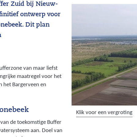
fer Zuid bij Nieuw-
initief ontwerp voor
nebeek. Dit plan
n
fferzone van maar liefst
angrijke maatregel voor het
an het Bargerveen en
oonebeek
(
Klik voor een vergroting
a
van de toekomstige Buffer
f
watersysteem aan. Doel van