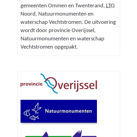
p
(
gemeenten Ommen en Twenterand,
LTO
l
Noord, Natuurmonumenten en
e
a
waterschap Vechtstromen. De uitvoering
n
n
wordt door provincie Overijssel,
d
Natuurmonumenten en waterschap
e
Vechtstromen opgepakt.
n
t
u
i
n
b
o
u
w
o