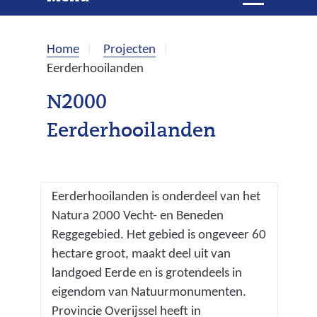
e
i
t
k
k
Home
Projecten
l
e
Eerderhooilanden
a
p
n
N2000
p
Eerderhooilanden
e
n
Eerderhooilanden is onderdeel van het
Natura 2000 Vecht- en Beneden
Reggegebied. Het gebied is ongeveer 60
hectare groot, maakt deel uit van
landgoed Eerde en is grotendeels in
eigendom van Natuurmonumenten.
Provincie Overijssel heeft in