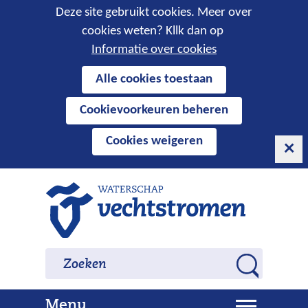
Cookies
Deze site gebruikt cookies. Meer over
cookies weten? Kllk dan op
toestaan?
Informatie over cookies
Hier
Alle cookies toestaan
kan
Cookievoorkeuren beheren
het
gebruik
Cookies weigeren
van
cookies
op
Ga
deze
naar
website
de
worden
inhoud
Zoeken
Zoeken
toegestaan
Z
of
o
geweigerd.
U
Menu