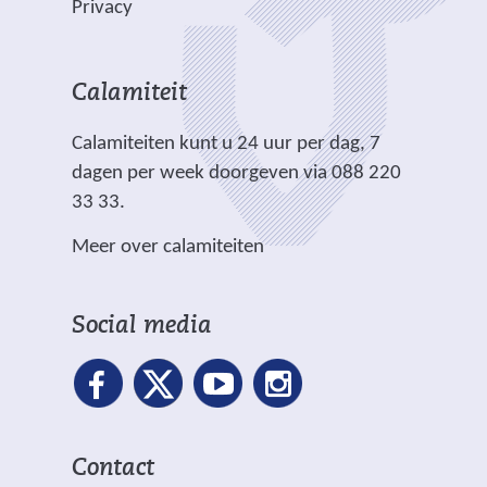
b
b
Privacy
n
i
d
s
s
a
c
e
i
i
n
h
r
t
t
Calamiteit
d
t
e
e
e
e
.
Calamiteiten kunt u 24 uur per dag, 7
w
)
)
r
dagen per week doorgeven via 088 220
e
e
33 33.
b
w
s
Meer over calamiteiten
e
i
b
t
s
e
Social media
i
)
t
e
)
Contact