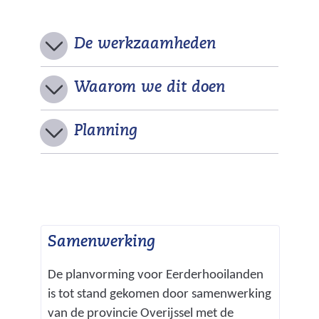
De werkzaamheden
Waarom we dit doen
U
Planning
i
t
k
Samenwerking
l
a
De planvorming voor Eerderhooilanden
is tot stand gekomen door samenwerking
p
van de provincie Overijssel met de