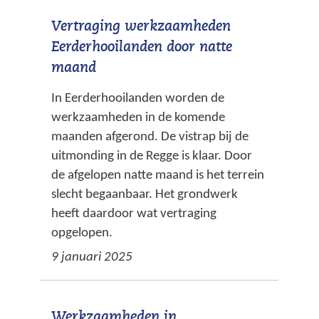
w
Vertraging werkzaamheden
e
Eerderhooilanden door natte
r
maand
k
z
In Eerderhooilanden worden de
a
werkzaamheden in de komende
a
maanden afgerond. De vistrap bij de
m
uitmonding in de Regge is klaar. Door
h
de afgelopen natte maand is het terrein
e
slecht begaanbaar. Het grondwerk
d
heeft daardoor wat vertraging
e
opgelopen.
n
9 januari 2025
_
1
.
Werkzaamheden in
j