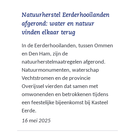
h
o
Natuurherstel Eerderhooilanden
o
afgerond: water en natuur
i
vinden elkaar terug
l
a
In de Eerderhooilanden, tussen Ommen
n
en Den Ham, zijn de
d
natuurherstelmaatregelen afgerond.
e
Natuurmonumenten, waterschap
n
Vechtstromen en de provincie
_
Overijssel vierden dat samen met
n
omwonenden en betrokkenen tijdens
a
een feestelijke bijeenkomst bij Kasteel
_
Eerde.
d
16 mei 2025
e
_