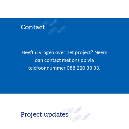
f
b
e
Contact
e
l
d
i
Heeft u vragen over het project? Neem
n
dan contact met ons op via
g
telefoonnummer 088 220 33 33.
:
e
e
r
d
e
Project updates
r