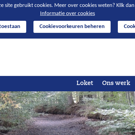
e site gebruikt cookies. Meer over cookies weten? Kllk da
Informatie over cookies
 toestaan
Cookievoorkeuren beheren
Cook
Ga
naar
de
inhoud
Loket
Ons werk