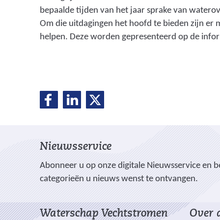
bepaalde tijden van het jaar sprake van waterov
Om die uitdagingen het hoofd te bieden zijn er
helpen. Deze worden gepresenteerd op de info
D
D
D
D
e
e
e
e
l
l
l
e
e
e
l
Nieuwsservice
n
n
n
o
o
o
e
Abonneer u op onze digitale Nieuwsservice en be
p
p
p
categorieën u nieuws wenst te ontvangen.
n
F
L
X
(
a
i
Waterschap Vechtstromen
Over d
v
c
n