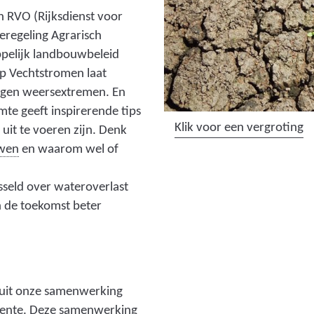
n
 RVO (Rijksdienst voor
g
eregeling Agrarisch
:
pelijk landbouwbeleid
2
p Vechtstromen laat
b
tegen weersextremen. En
o
te geeft inspirerende tips
e
(
Klik voor een vergroting
uit te voeren zijn. Denk
r
a
(
wen
en waarom wel of
e
f
s
n
b
t
sseld over wateroverlast
s
e
u
n de toekomst beter
t
e
w
u
l
e
w
d
n
_
i
d
nuit onze samenwerking
k
n
i
wente. Deze samenwerking
l