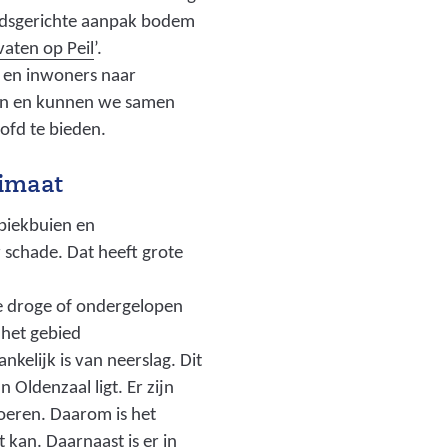
g
e
biedsgerichte aanpak bodem
e
:
b
aten op Peil
’.
i
v
e
 en inwoners naar
n
o
d
den en kunnen we samen
.
l
i
ofd te bieden.
j
_
e
p
d
n
limaat
g
r
d
)
o
w
piekbuien en
o
o
 schade. Dat heeft grote
g
r
t
d
te droge of ondergelopen
e
e
 het gebied
_
n
nkelijk is van neerslag. Dit
f
d
Oldenzaal ligt. Er zijn
o
o
oeren. Daarom is het
t
o
kan. Daarnaast is er in