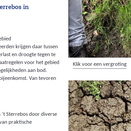
terrebos in
ebied
erden krijgen daar tussen
rlast en droogte tegen te
maatregelen voor het gebied
(
Klik voor een vergroting
gelijkheden aan bod.
a
pbijeenkomst. Van tevoren
f
b
e
e
l
 ’t Sterrebos door diverse
d
 van praktische
i