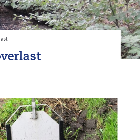
last
verlast