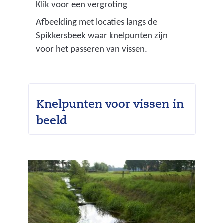
a
(
Klik voor een vergroting
g
a
Afbeelding met locaties langs de
v
f
Spikkersbeek waar knelpunten zijn
a
b
voor het passeren van vissen.
n
e
v
e
i
l
s
d
Knelpunten voor vissen in
s
i
beeld
e
n
n
g
)
:
a
f
b
e
e