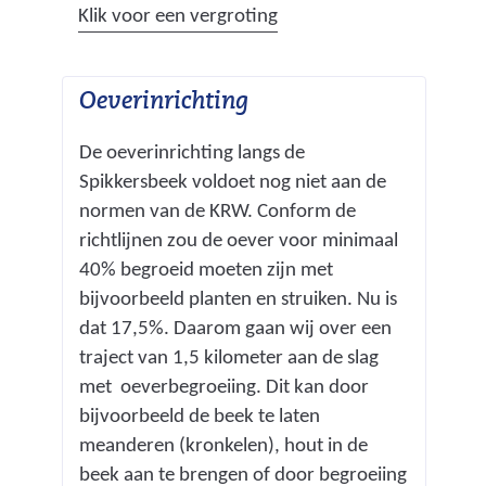
(
Klik voor een vergroting
g
n
a
:
g
f
a
6
Oeverinrichting
b
f
.
e
b
j
De oeverinrichting langs de
e
e
p
Spikkersbeek voldoet nog niet aan de
l
e
g
normen van de KRW. Conform de
d
l
)
richtlijnen zou de oever voor minimaal
i
d
40% begroeid moeten zijn met
n
i
bijvoorbeeld planten en struiken. Nu is
g
n
dat 17,5%. Daarom gaan wij over een
:
g
traject van 1,5 kilometer aan de slag
a
7
met oeverbegroeiing. Dit kan door
f
.
bijvoorbeeld de beek te laten
b
j
meanderen (kronkelen), hout in de
e
p
beek aan te brengen of door begroeiing
e