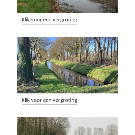
(
Klik voor een vergroting
a
f
b
e
e
l
d
i
n
(
Klik voor een vergroting
g
a
:
f
a
b
f
e
b