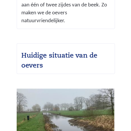
g
aan één of twee zijdes van de beek. Zo
l
)
maken we de oevers
d
natuurvriendelijker.
i
n
g
8
.
Huidige situatie van de
j
oevers
p
g
)