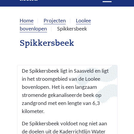
e
i
t
k
k
Home
Projecten
Loolee
l
e
bovenlopen
Spikkersbeek
a
p
n
Spikkersbeek
p
e
n
De Spikkersbeek ligt in Saasveld en ligt
in het stroomgebied van de Loolee
bovenlopen. Het is een langzaam
stromende gekanaliseerde beek op
zandgrond met een lengte van 6,3
kilometer.
De Spikkersbeek voldoet nog niet aan
de doelen uit
de Kaderrichtlijn Water