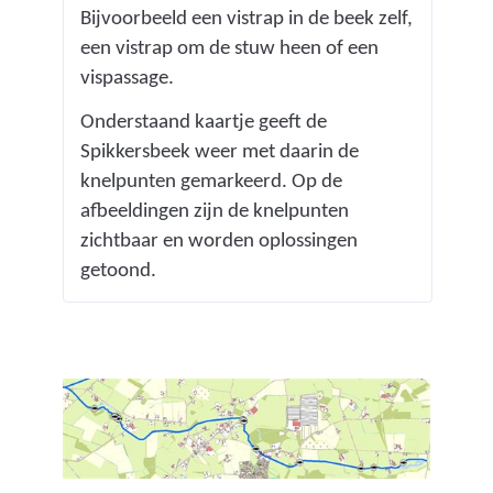
o
Bijvoorbeeld een vistrap in de beek zelf,
r
een vistrap om de stuw heen of een
t
vispassage.
p
Onderstaand kaartje geeft de
l
Spikkersbeek weer met daarin de
a
knelpunten gemarkeerd. Op de
n
afbeeldingen zijn de knelpunten
t
zichtbaar en worden oplossingen
i
getoond.
n
g
s
g
e
d
r