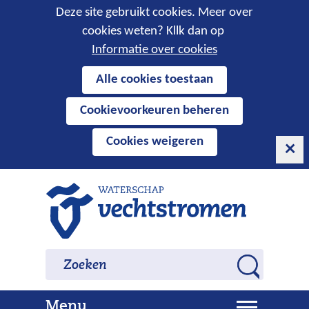
Cookies
Deze site gebruikt cookies. Meer over
cookies weten? Kllk dan op
toestaan?
Informatie over cookies
Hier
Alle cookies toestaan
kan
Cookievoorkeuren beheren
het
gebruik
Cookies weigeren
van
cookies
op
Ga
deze
naar
website
de
worden
inhoud
Zoeken
Zoeken
toegestaan
Z
of
o
geweigerd.
U
Menu