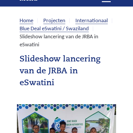
e
i
t
k
k
Home
Projecten
Internationaal
l
e
Blue Deal eSwatini / Swaziland
a
Slideshow lancering van de JRBA in
p
n
eSwatini
p
e
Slideshow lancering
n
van de JRBA in
eSwatini