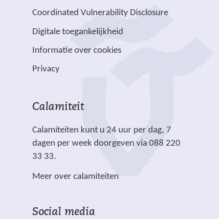
e
e
i
a
v
e
Coordinated Vulnerability Disclosure
r
r
t
a
e
e
e
e
e
Digitale toegankelijkheid
r
r
n
w
w
)
e
p
Informatie over cookies
a
e
e
e
l
n
b
b
Privacy
n
i
d
s
s
a
c
e
i
i
n
h
r
t
t
Calamiteit
d
t
e
e
e
e
.
Calamiteiten kunt u 24 uur per dag, 7
w
)
)
r
dagen per week doorgeven via 088 220
e
e
33 33.
b
w
s
Meer over calamiteiten
e
i
b
t
s
e
Social media