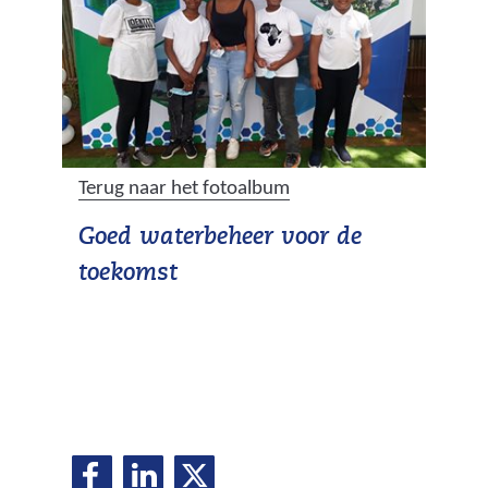
Terug naar het fotoalbum
Goed waterbeheer voor de
toekomst
D
D
D
D