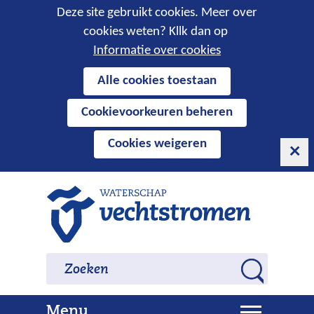
Cookies
Deze site gebruikt cookies. Meer over
cookies weten? Kllk dan op
toestaan?
Informatie over cookies
Hier
Alle cookies toestaan
kan
Cookievoorkeuren beheren
het
gebruik
Cookies weigeren
van
cookies
op
Ga
deze
naar
website
de
worden
inhoud
Zoeken
Zoeken
toegestaan
Z
of
o
geweigerd.
U
Menu