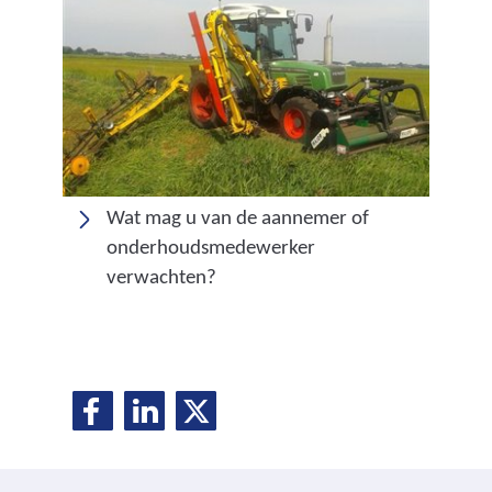
Wat mag u van de aannemer of
onderhoudsmedewerker
verwachten?
D
D
D
D
e
e
e
e
l
l
l
e
e
e