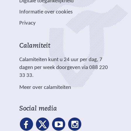
Digitale toegankelijkheid
r
r
n
w
w
)
e
p
Informatie over cookies
a
e
e
e
l
n
b
b
Privacy
n
i
d
s
s
a
c
e
i
i
n
h
r
t
t
Calamiteit
d
t
e
e
e
e
.
Calamiteiten kunt u 24 uur per dag, 7
w
)
)
r
dagen per week doorgeven via 088 220
e
e
33 33.
b
w
s
Meer over calamiteiten
e
i
b
t
s
e
Social media
i
)
t
e