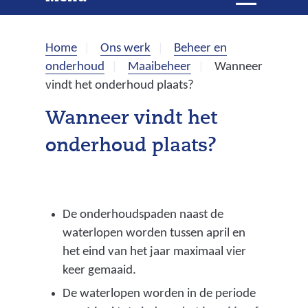
e
i
t
k
k
Home
Ons werk
Beheer en
l
e
onderhoud
Maaibeheer
Wanneer
a
vindt het onderhoud plaats?
p
n
p
Wanneer vindt het
e
onderhoud plaats?
n
De onderhoudspaden naast de
waterlopen worden tussen april en
het eind van het jaar maximaal vier
keer gemaaid.
De waterlopen worden in de periode