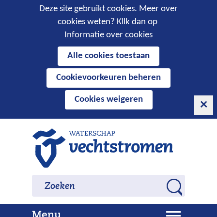
Cookies
Deze site gebruikt cookies. Meer over
cookies weten? Kllk dan op
toestaan?
Informatie over cookies
Hier
Alle cookies toestaan
kan
Cookievoorkeuren beheren
het
gebruik
Cookies weigeren
van
cookies
op
Ga
deze
naar
website
de
worden
inhoud
Zoeken
Zoeken
toegestaan
Z
of
o
geweigerd.
U
Menu