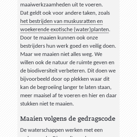
e
maaiwerkzaamheden uit te voeren.
r
Dat geldt ook voor andere taken, zoals
e
het bestrijden van muskusratten en
w
woekerende exotische (water)planten
.
e
Door te maaien kunnen ook onze
b
bestrijders hun werk goed en veilig doen.
s
Maar we maaien niet alles weg. We
i
willen ook de natuur de ruimte geven en
t
de biodiversiteit verbeteren. Dit doen we
e
bijvoorbeeld door op plekken waar dit
)
kan de begroeiing langer te laten staan,
meer maaisel af te voeren en hier en daar
stukken niet te maaien.
Maaien volgens de gedragscode
De waterschappen werken met een