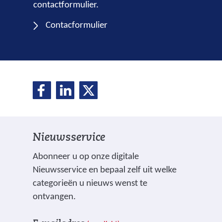
contactformulier.
Contacformulier
D
D
D
D
e
e
e
e
l
l
l
e
e
e
l
Nieuwsservice
n
n
n
o
o
o
e
Abonneer u op onze digitale
p
p
p
Nieuwsservice en bepaal zelf uit welke
n
F
L
X
categorieën u nieuws wenst te
(
a
i
ontvangen.
v
c
n
V
I
e
e
k