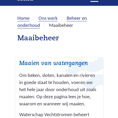
e
i
t
k
k
Home
Ons werk
Beheer en
l
e
onderhoud
Maaibeheer
a
p
n
Maaibeheer
p
e
n
Maaien van watergangen
Om beken, sloten, kanalen en rivieren
in goede staat te houden, voeren we
het hele jaar door onderhoud uit zoals
maaien. Op deze pagina lees je hoe,
waarom en wanneer wij maaien.
Waterschap Vechtstromen beheert