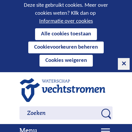
Cookies
Deze site gebruikt cookies. Meer over
cookies weten? Kllk dan op
toestaan?
Informatie over cookies
Hier
Alle cookies toestaan
kan
Cookievoorkeuren beheren
het
gebruik
Cookies weigeren
van
cookies
op
Ga
deze
naar
website
de
worden
inhoud
Zoeken
Zoeken
toegestaan
Z
of
o
geweigerd.
U
Menu