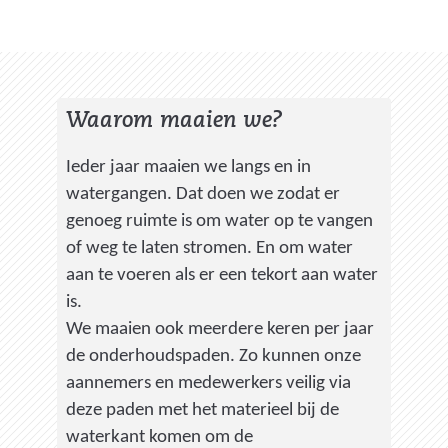
r
w
i
j
Waarom maaien we?
s
t
Ieder jaar maaien we langs en in
n
watergangen. Dat doen we zodat er
a
genoeg ruimte is om water op te vangen
a
of weg te laten stromen. En om water
r
aan te voeren als er een tekort aan water
e
is.
e
We maaien ook meerdere keren per jaar
n
de onderhoudspaden. Zo kunnen onze
a
aannemers en medewerkers veilig via
n
deze paden met het materieel bij de
d
waterkant komen om de