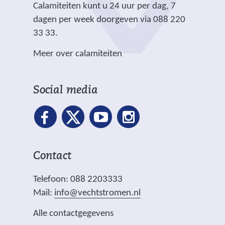
e
.
Calamiteiten kunt u 24 uur per dag, 7
w
)
)
r
dagen per week doorgeven via 088 220
e
e
33 33.
b
w
s
Meer over calamiteiten
e
i
b
t
s
e
Social media
i
)
t
e
)
Contact
Telefoon: 088 2203333
Mail:
info@vechtstromen.nl
Alle contactgegevens