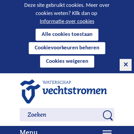
Cookies
Deze site gebruikt cookies. Meer over
cookies weten? Kllk dan op
toestaan?
Informatie over cookies
Hier
Alle cookies toestaan
kan
Cookievoorkeuren beheren
het
gebruik
Cookies weigeren
van
cookies
op
Ga
deze
naar
website
de
worden
inhoud
Zoeken
Zoeken
toegestaan
Z
of
o
geweigerd.
U
Menu