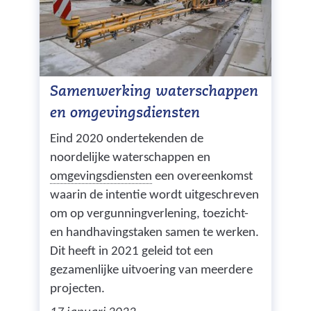
Samenwerking waterschappen
en omgevingsdiensten
Eind 2020 ondertekenden de
noordelijke waterschappen en
(
omgevingsdiensten
een overeenkomst
s
waarin de intentie wordt uitgeschreven
a
om op vergunningverlening, toezicht-
m
en handhavingstaken samen te werken.
e
Dit heeft in 2021 geleid tot een
n
gezamenlijke uitvoering van meerdere
w
projecten.
e