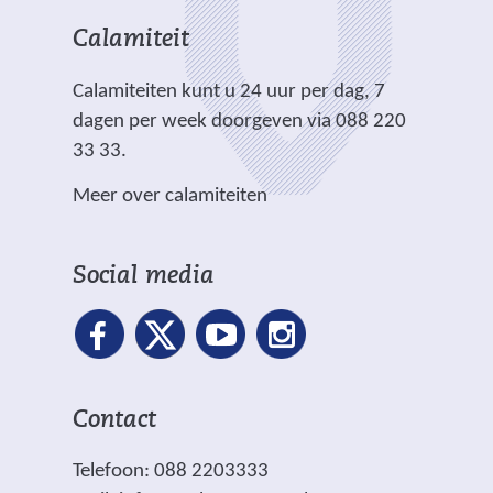
c
e
i
i
n
h
r
t
t
Calamiteit
d
t
e
e
e
e
.
Calamiteiten kunt u 24 uur per dag, 7
w
)
)
r
dagen per week doorgeven via 088 220
e
e
33 33.
b
w
s
Meer over calamiteiten
e
i
b
t
s
e
Social media
i
)
t
e
)
Contact
Telefoon: 088 2203333