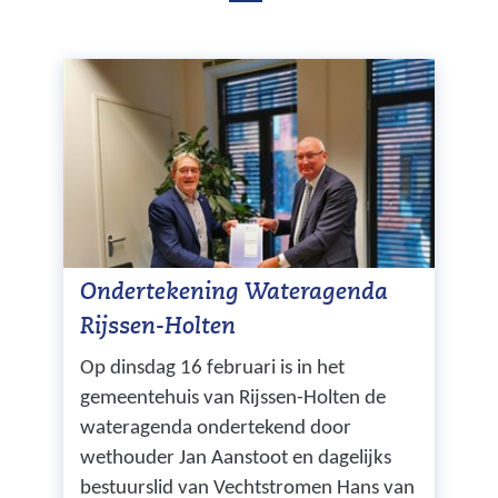
e
d
n
e
d
i
e
n
i
n
d
d
e
e
x
x
Ondertekening Wateragenda
Rijssen-Holten
Op dinsdag 16 februari is in het
gemeentehuis van Rijssen-Holten de
wateragenda ondertekend door
wethouder Jan Aanstoot en dagelijks
bestuurslid van Vechtstromen Hans van