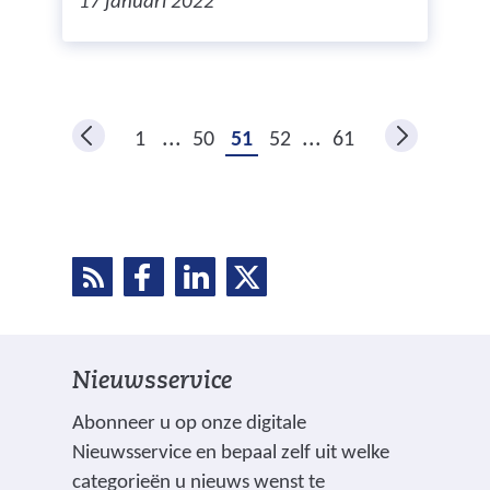
17 januari 2022
r
k
i
n
...
...
1
50
51
52
61
g
s
v
e
r
R
D
D
D
D
b
S
e
e
e
a
e
S
l
l
l
n
e
e
e
l
d
Nieuwsservice
n
n
n
v
o
o
o
e
Abonneer u op onze digitale
a
p
p
p
Nieuwsservice en bepaal zelf uit welke
n
n
F
L
X
categorieën u nieuws wenst te