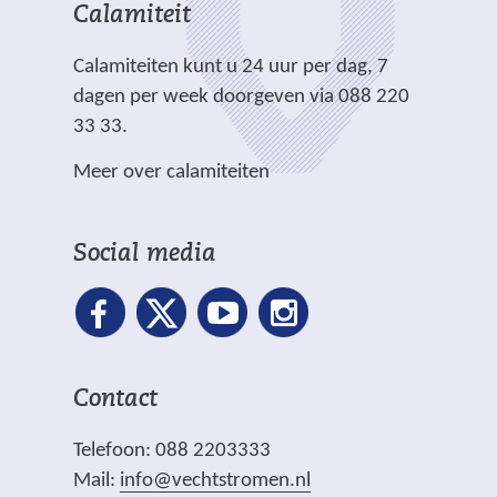
n
h
r
t
t
Calamiteit
r
d
t
e
e
e
i
e
.
Calamiteiten kunt u 24 uur per dag, 7
w
)
)
o
r
dagen per week doorgeven via 088 220
e
o
e
33 33.
b
l
w
s
w
Meer over calamiteiten
e
i
a
b
t
t
s
e
Social media
e
i
)
r
t
o
e
p
)
h
Contact
e
t
Telefoon: 088 2203333
o
Mail:
info@vechtstromen.nl
p