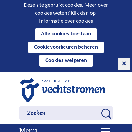
Cookies
Deze site gebruikt cookies. Meer over
cookies weten? Kllk dan op
toestaan?
Informatie over cookies
Hier
Alle cookies toestaan
kan
Cookievoorkeuren beheren
het
gebruik
Cookies weigeren
van
cookies
op
Ga
deze
naar
website
de
worden
inhoud
Zoeken
Zoeken
toegestaan
Z
of
o
geweigerd.
U
Menu