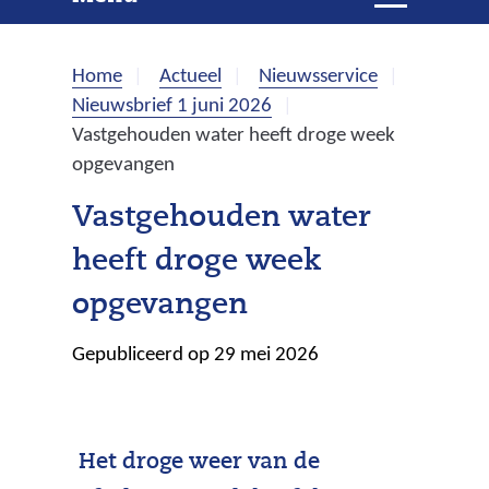
e
i
t
k
k
Home
Actueel
Nieuwsservice
l
e
Nieuwsbrief 1 juni 2026
a
Vastgehouden water heeft droge week
p
n
opgevangen
p
e
Vastgehouden water
n
heeft droge week
opgevangen
Gepubliceerd op 29 mei 2026
Het droge weer van de