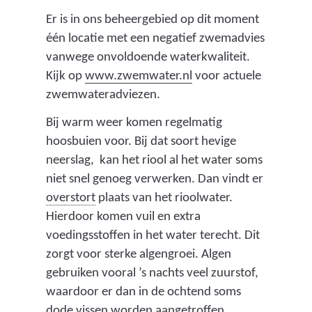
Er is in ons beheergebied op dit moment
één locatie met een negatief zwemadvies
vanwege onvoldoende waterkwaliteit.
(
Kijk op
www.zwemwater.nl
voor actuele
v
zwemwateradviezen.
e
Bij warm weer komen regelmatig
r
hoosbuien voor. Bij dat soort hevige
w
neerslag, kan het riool al het water soms
i
niet snel genoeg verwerken. Dan vindt er
j
(
overstort
plaats van het rioolwater.
s
n
Hierdoor komen vuil en extra
t
o
voedingsstoffen in het water terecht. Dit
n
o
zorgt voor sterke algengroei. Algen
a
d
gebruiken vooral ’s nachts veel zuurstof,
a
v
waardoor er dan in de ochtend soms
r
o
dode vissen worden aangetroffen.