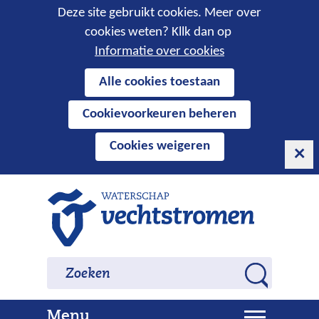
Cookies
Deze site gebruikt cookies. Meer over
cookies weten? Kllk dan op
toestaan?
Informatie over cookies
Hier
Alle cookies toestaan
kan
Cookievoorkeuren beheren
het
gebruik
Cookies weigeren
van
cookies
op
Ga
deze
naar
website
de
worden
inhoud
Zoeken
Zoeken
toegestaan
Z
of
o
geweigerd.
U
Menu