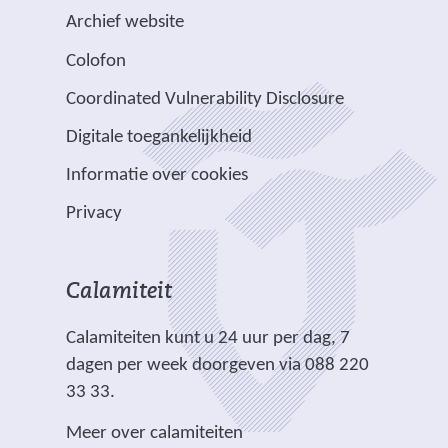
s
i
a
n
n
b
Archief website
t
j
a
d
d
s
Colofon
n
n
r
e
e
i
a
v
e
Coordinated Vulnerability Disclosure
r
r
t
a
e
e
e
e
e
Digitale toegankelijkheid
r
r
n
w
w
)
e
p
Informatie over cookies
a
e
e
e
l
n
b
b
Privacy
n
i
d
s
s
a
c
e
i
i
n
h
r
t
t
Calamiteit
d
t
e
e
e
e
.
Calamiteiten kunt u 24 uur per dag, 7
w
)
)
r
dagen per week doorgeven via 088 220
e
e
33 33.
b
w
s
Meer over calamiteiten
e