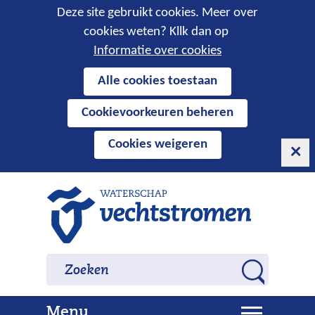
Cookies
Deze site gebruikt cookies. Meer over
cookies weten? Kllk dan op
toestaan?
Informatie over cookies
Hier
Alle cookies toestaan
kan
Cookievoorkeuren beheren
het
gebruik
Cookies weigeren
van
cookies
op
Ga
deze
naar
website
de
worden
inhoud
Zoeken
Zoeken
toegestaan
Z
of
o
geweigerd.
U
Menu