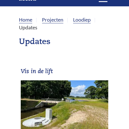
e
i
t
k
k
Home
Projecten
Loodiep
l
e
Updates
a
p
n
Updates
p
e
n
Vis in de lift