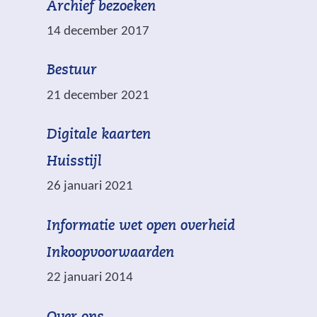
a
e
Archief bezoeken
r
n
14 december 2017
k
e
Bestuur
e
21 december 2021
r
d
(
Digitale kaarten
m
v
e
Huisstijl
e
t
26 januari 2021
r
w
*
(
Informatie wet open overheid
i
z
v
j
i
Inkoopvoorwaarden
e
s
j
22 januari 2014
r
t
n
w
n
v