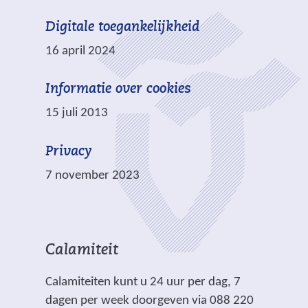
w
t
Digitale toegankelijkheid
e
e
b
16 april 2024
)
s
i
Informatie over cookies
t
15 juli 2013
e
)
Privacy
7 november 2023
Calamiteit
Calamiteiten kunt u 24 uur per dag, 7
dagen per week doorgeven via 088 220