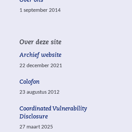
Over ons
i
a
e
j
1 september 2014
a
r
s
r
p
t
e
l
n
e
i
a
Over deze site
n
c
a
a
h
Archief website
r
n
t
e
22 december 2021
d
.
e
e
n
Colofon
r
a
e
23 augustus 2012
n
w
d
e
Coordinated Vulnerability
e
b
Disclosure
r
s
27 maart 2025
e
i