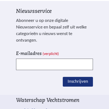
Nieuwsservice
Abonneer u op onze digitale
Nieuwsservice en bepaal zelf uit welke
categorieën u nieuws wenst te
ontvangen.
V
I
E-mailadres
(verplicht)
e
n
l
s
d
c
e
h
Inschrijven
n
r
g
i
e
j
Waterschap Vechtstromen
m
v