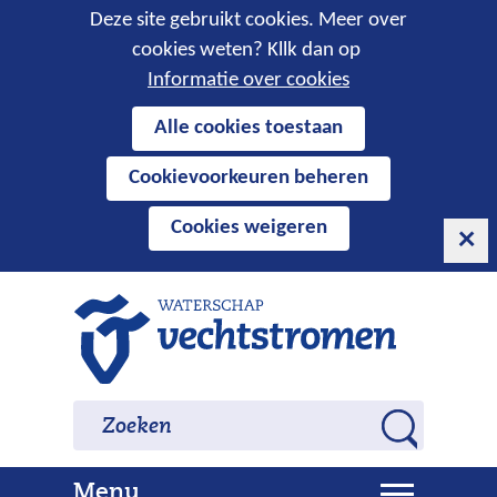
Cookies
Deze site gebruikt cookies. Meer over
cookies weten? Kllk dan op
toestaan?
Informatie over cookies
Hier
Alle cookies toestaan
kan
Cookievoorkeuren beheren
het
gebruik
Cookies weigeren
van
cookies
op
Ga
deze
naar
website
de
worden
inhoud
Zoeken
Zoeken
toegestaan
Z
of
o
geweigerd.
U
Menu