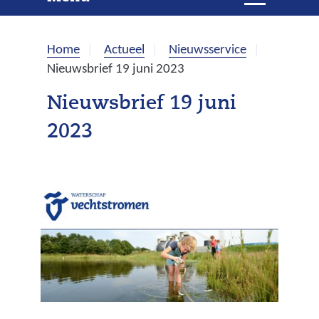
e
i
t
k
k
Home
Actueel
Nieuwsservice
l
e
Nieuwsbrief 19 juni 2023
a
p
n
Nieuwsbrief 19 juni
p
2023
e
n