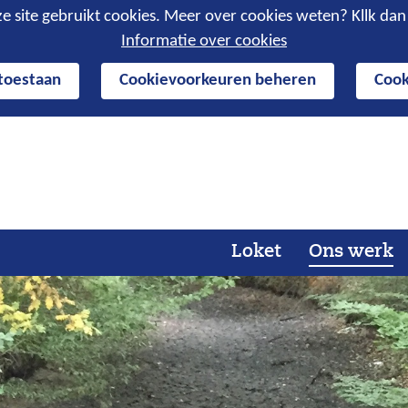
e site gebruikt cookies. Meer over cookies weten? Kllk da
Informatie over cookies
 toestaan
Cookievoorkeuren beheren
Cook
Ga
naar
de
inhoud
Loket
Ons werk