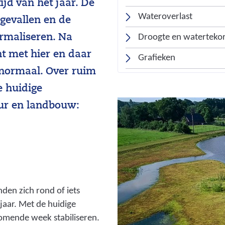
jd van het jaar. De
Wateroverlast
 gevallen en de
Droogte en watertekor
rmaliseren. Na
t met hier en daar
Grafieken
 normaal. Over ruim
e huidige
uur en landbouw:
en zich rond of iets
jaar. Met de huidige
omende week stabiliseren.