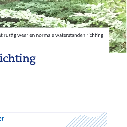
t rustig weer en normale waterstanden richting
ichting
er