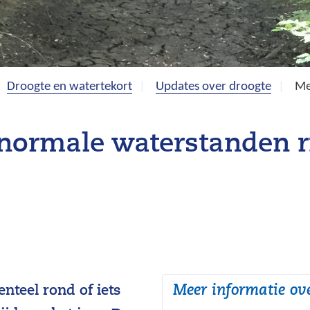
Droogte en watertekort
Updates over droogte
Me
 normale waterstanden r
Meer informatie ov
teel rond of iets