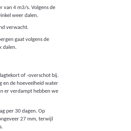
e
r van 4 m3/s. Volgens de
_
inkel weer dalen.
d
o
nd verwacht.
o
bergen gaat volgens de
r
k dalen.
b
r
a
a
agtekort of -overschot bij.
k
lag en de hoeveelheid water
_
dan er verdampt hebben we
1
.
ag per 30 dagen. Op
j
ongeveer 27 mm, terwijl
p
s.
g