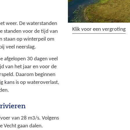
 het weer. De waterstanden
(
Klik voor een vergroting
e standen voor de tijd van
a
n staan op winterpeil om
f
ij veel neerslag.
b
 de afgelopen 30 dagen veel
e
jd van het jaar en voor de
e
rspeld. Daarom beginnen
l
g kans is op wateroverlast,
d
den.
i
n
rivieren
g
:
fvoer van 28 m3/s. Volgens
d
e Vecht gaan dalen.