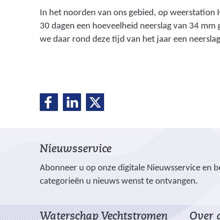
In het noorden van ons gebied, op weerstation 
30 dagen een hoeveelheid neerslag van 34 mm
we daar rond deze tijd van het jaar een neersl
D
D
D
D
e
e
e
e
l
l
l
e
e
e
l
Nieuwsservice
n
n
n
o
o
o
e
Abonneer u op onze digitale Nieuwsservice en be
p
p
p
categorieën u nieuws wenst te ontvangen.
n
F
L
X
(
a
i
Waterschap Vechtstromen
Over d
v
c
n