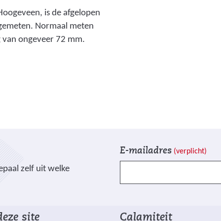
)
Hoogeveen, is de afgelopen
 gemeten. Normaal meten
ag van ongeveer 72 mm.
V
I
E-mailadres
(verplicht)
e
n
paal zelf uit welke
l
s
d
c
e
h
n
r
eze site
Calamiteit