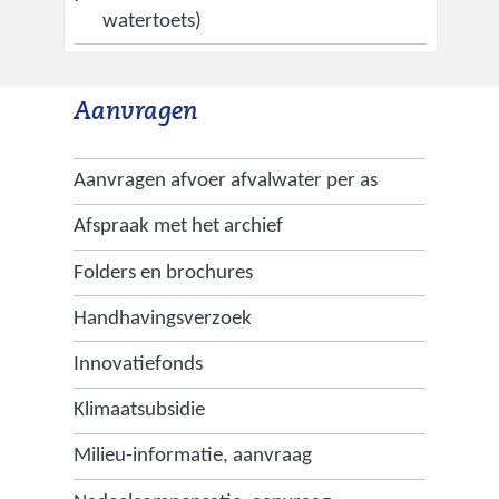
e
watertoets)
g
r
u
w
s
i
Aanvragen
j
s
Aanvragen afvoer afvalwater per as
t
n
Afspraak met het archief
a
Folders en brochures
a
r
Handhavingsverzoek
e
Innovatiefonds
e
n
Klimaatsubsidie
a
n
Milieu-informatie, aanvraag
d