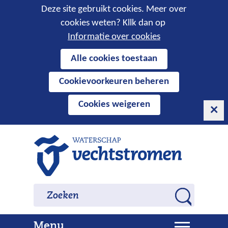
Cookies
Deze site gebruikt cookies. Meer over
cookies weten? Kllk dan op
toestaan?
Informatie over cookies
Hier
Alle cookies toestaan
kan
Cookievoorkeuren beheren
het
gebruik
Cookies weigeren
van
cookies
op
Ga
deze
naar
website
de
worden
inhoud
Zoeken
Zoeken
toegestaan
Z
of
o
geweigerd.
U
Menu