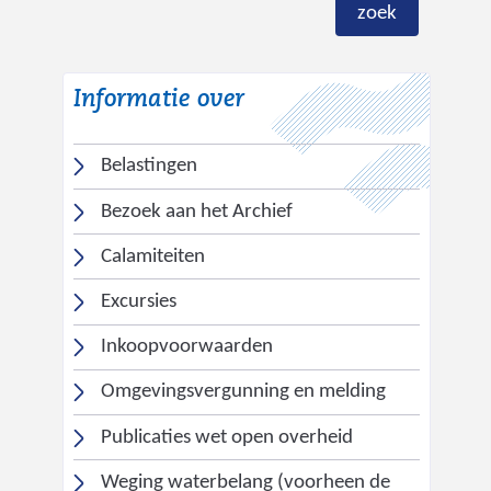
d
zoek
e
p
Informatie over
r
o
d
Belastingen
u
Bezoek aan het Archief
c
t
Calamiteiten
e
Excursies
n
c
Inkoopvoorwaarden
a
Omgevingsvergunning en melding
t
a
(
Publicaties wet open overheid
l
v
Weging waterbelang (voorheen de
o