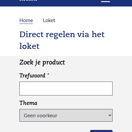
e
i
t
k
k
Home
Loket
l
e
a
Direct regelen via het
p
n
loket
p
e
n
Zoek je product
Z
Trefwoord
*
o
e
k
Thema
e
n
i
n