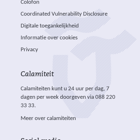
Colofon
n
n
r
e
e
i
a
v
e
Coordinated Vulnerability Disclosure
r
r
t
a
e
e
e
e
e
Digitale toegankelijkheid
r
r
n
w
w
)
e
p
Informatie over cookies
a
e
e
e
l
n
b
b
Privacy
n
i
d
s
s
a
c
e
i
i
n
h
r
t
t
Calamiteit
d
t
e
e
e
e
.
Calamiteiten kunt u 24 uur per dag, 7
w
)
)
r
dagen per week doorgeven via 088 220
e
e
33 33.
b
w
s
Meer over calamiteiten
e
i
b
t
s