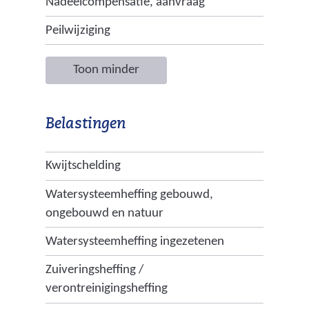
Nadeelcompensatie, aanvraag
e
r
Peilwijziging
e
w
Toon minder
e
b
s
Belastingen
i
t
Kwijtschelding
e
Watersysteemheffing gebouwd,
)
ongebouwd en natuur
Watersysteemheffing ingezetenen
Zuiveringsheffing /
verontreinigingsheffing